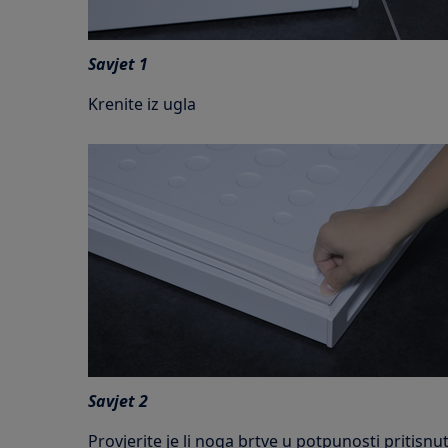
Savjet 1
Krenite iz ugla
Savjet 2
Provjerite je li noga brtve u potpunosti pritisnu