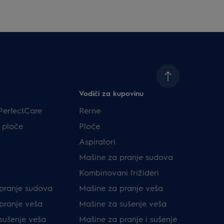
Vodiči za kupovinu
PerfectCare
Rerne
 ploče
Ploče
Aspiratori
Mašine za pranje sudova
Kombinovani frižideri
pranje sudova
Mašine za pranje veša
pranje veša
Mašine za sušenje veša
sušenje veša
Mašine za pranje i sušenje