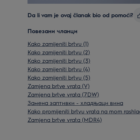
Da li vam je ovaj članak bio od pomoći?
Повезани чланци
Kako zamijeniti brtvu (1)
Kako zamijeniti brtvu (2)
Kako zamijeniti brtvu (3)
Kako zamijeniti brtvu (4)
Kako zamijeniti brtvu (5)
Zamjena brtve vrata (V)
Zamjena brtve vrata (7DW)
Замена заптивки - хладњаци вина
Kako promijeniti brtvu vrata na mom rashl
Zamjena brtve vrata (MDR4)