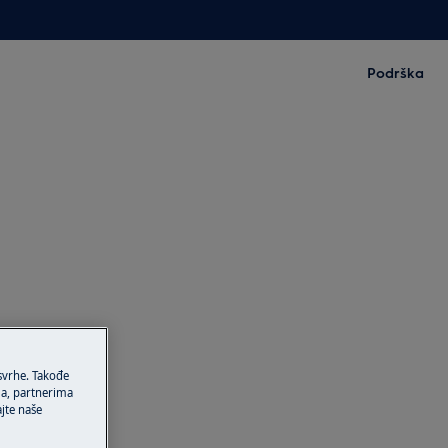
Podrška
 svrhe. Takođe
ma, partnerima
ajte naše