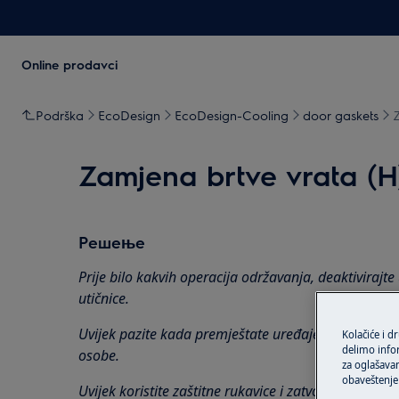
Online prodavci
Podrška
EcoDesign
EcoDesign-Cooling
door gaskets
Z
Zamjena brtve vrata (H
Решење
Prije bilo kakvih operacija održavanja, deaktivirajte 
utičnice.
Uvijek pazite kada premještate uređaje, za teške ur
Kolačiće i d
delimo info
osobe.
za oglašavan
obaveštenje 
Uvijek koristite zaštitne rukavice i zatvorenu obuću.