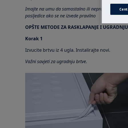
Imajte na umu da samostalno ili neprofesionalno p
Cent
posljedice ako se ne izvede pravilno
OPŠTE METODE ZA RASKLAPANJE I UGRADNJU
Korak 1
Izvucite brtvu iz 4 ugla. Instalirajte novi.
Važni savjeti za ugradnju brtve.