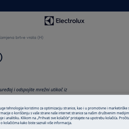
amjena brtve vrata (H)
)
uređaj i odspojite mrežni utikač iz
eđaje potrebno je da ih premjeste dvije
ruge tehnologije koristimo za optimizaciju stranice, kao i u promotivne i marketinške
rmacije o korišćenju s vaše strane naše internet stranice sa našim društvenim mediji
je i analitiku. Klikom na „Prihvati sve kolačiće“ pristajete na upotrebu kolačića. Pročit
o kolačićima kako biste saznali više informacija.