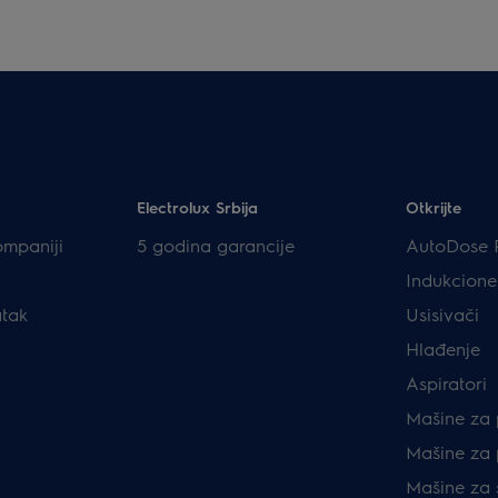
Electrolux Srbija
Otkrijte
ompaniji
5 godina garancije
AutoDose 
Indukcione
atak
Usisivači
Hlađenje
Aspiratori
Mašine za 
Mašine za 
Mašine za 