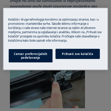
Imajte na umu da samostalno ili neprofesionalno
popravljanje može imati sigurnosne posljedice ako
se ne izvede pravilno
Kolačiće i druge tehnologije koristimo za optimizaciju stranice, kao i u
KAKO ZAMJENITI Brtvu
promotivne i marketinške svrhe. Takođe delimo informacije o
korišćenju s vaše strane naše internet stranice sa našim društvenim
1) Gurnite zaključavanje vrata na obje strane
medijima, partnerima za oglašavanje i analitiku. Klikom na „Prihvati sve
kolačiće“ pristajete na upotrebu kolačića. Pročitajte naše obaveštenje o
kolačićima kako biste saznali više informacija.
Centar preferncijalnih
Prihvati sve kolačiće
podešavanja