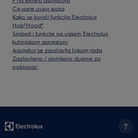
F na ekranu aspiratora
Са напе цури вода
Kako se koristi funkcija Electrolux
Hob²Hood®
Simboli i funkcije na vašem Electrolux
kuhinjskom aspiratoru
Aspirator se zaustavlja tokom rada
Zaglavljeno / slomljeno dugme za
poklopac