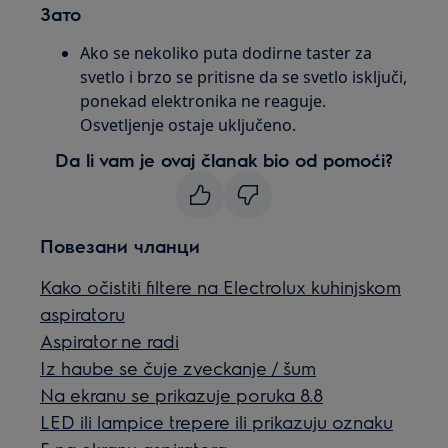
Зато
Ako se nekoliko puta dodirne taster za
svetlo i brzo se pritisne da se svetlo isključi,
ponekad elektronika ne reaguje.
Osvetljenje ostaje uključeno.
Da li vam je ovaj članak bio od pomoći?
Повезани чланци
Kako očistiti filtere na Electrolux kuhinjskom
aspiratoru
Aspirator ne radi
Iz haube se čuje zveckanje / šum
Na ekranu se prikazuje poruka 8.8
LED ili lampice trepere ili prikazuju oznaku