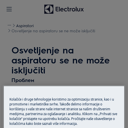
Aspiratori
Osvetljenje na aspiratoru se ne može isključiti
Osvetljenje na
aspiratoru se ne može
isključiti
Проблем
Osvetljenje na aspiratoru se ne može
isključiti
Kolačiće i druge tehnologije koristimo za optimizaciju stranice, kao i u
Dodirni tasteri ne reaguju
promotivne i marketinške svrhe. Takođe delimo informacije o
korišćenju s vaše strane naše internet stranice sa našim društvenim
medijima, partnerima za oglašavanje i analitiku. Klikom na „Prihvati sve
Primenjuje se na
kolačiće“ pristajete na upotrebu kolačića. Pročitajte naše obaveštenje o
kolačićima kako biste saznali više informacija.