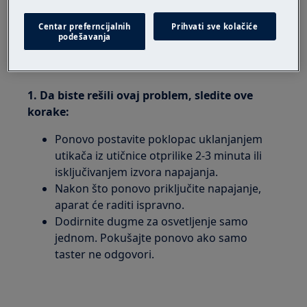
aspirator za kuvanje (s dodirnim tasterima)
Centar preferncijalnih
Prihvati sve kolačiće
podešavanja
Решење
1. Da biste rešili ovaj problem, sledite ove
korake:
Ponovo postavite poklopac uklanjanjem
utikača iz utičnice otprilike 2-3 minuta ili
isključivanjem izvora napajanja.
Nakon što ponovo priključite napajanje,
aparat će raditi ispravno.
Dodirnite dugme za osvetljenje samo
jednom. Pokušajte ponovo ako samo
taster ne odgovori.