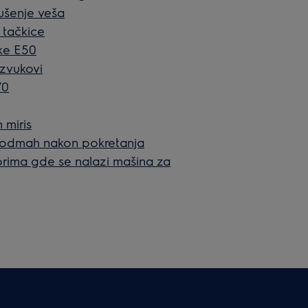
sušenje veša
 tačkice
ške E50
 zvukovi
70
 miris
 odmah nakon pokretanja
orima gde se nalazi mašina za