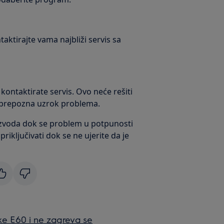
aktirajte vama najbliži servis sa
 kontaktirate servis. Ovo neće rešiti
 prepozna uzrok problema.
voda dok se problem u potpunosti
riključivati dok se ne ujerite da je
ke E60 i ne zagreva se