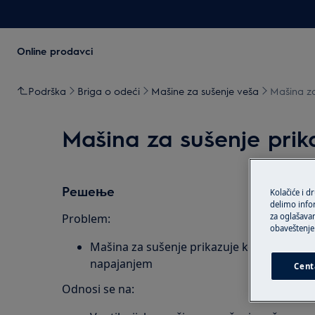
Online prodavci
Podrška
Briga o odeći
Mašine za sušenje veša
Mašina za
Mašina za sušenje pri
Решење
Kolačiće i d
delimo info
za oglašavan
Problem:
obaveštenje 
Mašina za sušenje prikazuje kod greške E
napajanjem
Cent
Odnosi se na: