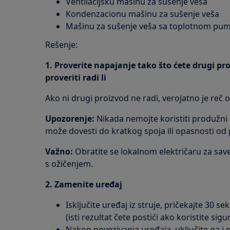
Ventilacijsku mašinu za sušenje veša
Kondenzacionu mašinu za sušenje veša
Mašinu za sušenje veša sa toplotnom p
Rešenje:
1. Proverite napajanje tako što ćete drugi proi
proveriti radi li
Ako ni drugi proizvod ne radi, verojatno je reč o
Upozorenje:
Nikada nemojte koristiti produžni 
može dovesti do kratkog spoja ili opasnosti od
Važno:
Obratite se lokalnom električaru za sav
s ožičenjem.
2. Zamenite uređaj
Isključite uređaj iz struje, pričekajte 30 s
(isti rezultat čete postići ako koristite sig
Nakon povezivanja uređaja, uključite ga i