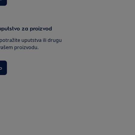
uputstvo za proizvod
potražite uputstva ili drugu
vašem proizvodu.
o