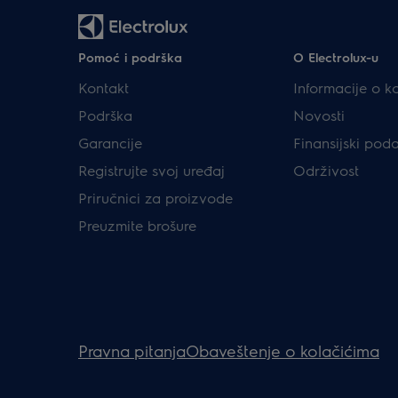
Pomoć i podrška
O Electrolux-u
Kontakt
Informacije o k
Podrška
Novosti
Garancije
Finansijski pod
Registrujte svoj uređaj
Održivost
Priručnici za proizvode
Preuzmite brošure
Pravna pitanja
Obaveštenje o kolačićima