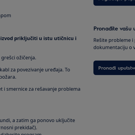
umpom
Pronađite vašu 
zvod priključiti u istu utičnicu i
Rešite probleme i 
dokumentaciju o 
 grešci ožičenja.
Pronađi uputstv
kabl za povezivanje uređaja. To
 požara.
et i smernice za rešavanje problema
ekundi, a zatim ga ponovo uključite
urnosni prekidač).
 odaberite program.