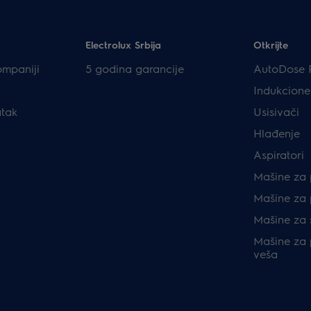
Electrolux Srbija
Otkrijte
ompaniji
5 godina garancije
AutoDose 
Indukcione
atak
Usisivači
Hlađenje
Aspiratori
Mašine za 
Mašine za 
Mašine za 
Mašine za p
veša