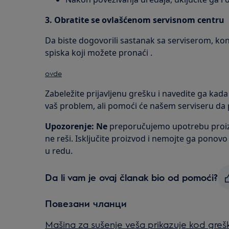
3. Obratite se ovlašćenom servisnom centru
Da biste dogovorili sastanak sa serviserom, kont
spiska koji možete pronaći .
ovde
Zabeležite prijavljenu grešku i navedite ga kada
vaš problem, ali pomoći će našem serviseru da
Upozorenje: Ne
preporučujemo upotrebu proiz
ne reši. Isključite proizvod i nemojte ga ponovo p
u redu.
Da li vam je ovaj članak bio od pomoći?
Повезани чланци
Mašina za sušenje veša prikazuje kod greš