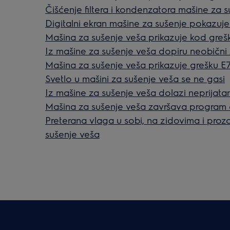
Čišćenje filtera i kondenzatora mašine za 
Digitalni ekran mašine za sušenje pokazuje
Mašina za sušenje veša prikazuje kod gre
Iz mašine za sušenje veša dopiru neobični
Mašina za sušenje veša prikazuje grešku E
Svetlo u mašini za sušenje veša se ne gasi
Iz mašine za sušenje veša dolazi neprijatan
Mašina za sušenje veša završava program
Preterana vlaga u sobi, na zidovima i proz
sušenje veša