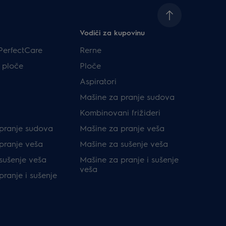
Vodiči za kupovinu
PerfectCare
Rerne
 ploče
Ploče
Aspiratori
Mašine za pranje sudova
Kombinovani frižideri
pranje sudova
Mašine za pranje veša
pranje veša
Mašine za sušenje veša
sušenje veša
Mašine za pranje i sušenje
veša
ranje i sušenje