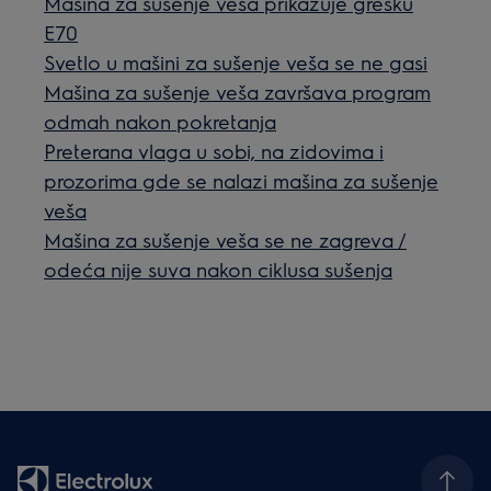
Mašina za sušenje veša prikazuje grešku
E70
Svetlo u mašini za sušenje veša se ne gasi
Mašina za sušenje veša završava program
odmah nakon pokretanja
Preterana vlaga u sobi, na zidovima i
prozorima gde se nalazi mašina za sušenje
veša
Mašina za sušenje veša se ne zagreva /
odeća nije suva nakon ciklusa sušenja