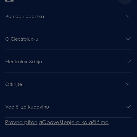
Pomoć i podrška
O Electrolux-u
Electrolux Srbija
Otkrijte
Vodiči za kupovinu
Pravna pitanja
Obaveštenje o kolačićima