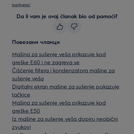
partnera/
Da li vam je ovaj članak bio od pomoći?
Повезани чланци
Mašina za sušenje veša prikazuje kod
greške E60 i ne zagreva se
Čišćenje filtera i kondenzatora mašine za
sušenje veša
Digitalni ekran mašine za sušenje pokazuje
tačkice
Mašina za sušenje veša prikazuje kod
greške E50
Iz mašine za sušenje veša dopiru neobični
zvukovi