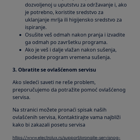
dozvoljenoj u uputstvu za održavanje i, ako
je potrebno, koristite sredstvo za
uklanjanje mrlja ili higijensko sredstvo za
ispiranje.
Osušite veš odmah nakon pranja i izvadite
ga odmah po završetku programa.
Ako je veš i dalje vlažan nakon sušenja,
podesite program vremena sušenja.
3. Obratite se ovlašćenom servisu
Ako sledeći saveti ne reše problem,
preporučujemo da potražite pomoć ovlašćenog
servisa.
Na stranici možete pronaći spisak naših
ovlašćenih servisa, Kontaktirajte vama najbliži
kako bi zakazali posetu servisa
https://www.electrolux.rs/support/pronaite-servisnog-