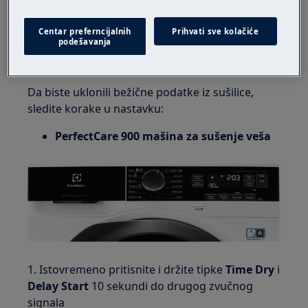
Electrolux mašine za sušenje veša s WiFi
vezom
Centar preferncijalnih
Prihvati sve kolačiće
podešavanja
Решење
Da biste uklonili bežične podatke iz sušilice,
sledite korake u nastavku:
PerfectCare 900 mašina za sušenje veša
1. Istovremeno pritisnite i držite tipke
Time Dry
i
Delay Start
10 sekundi do drugog zvučnog
signala