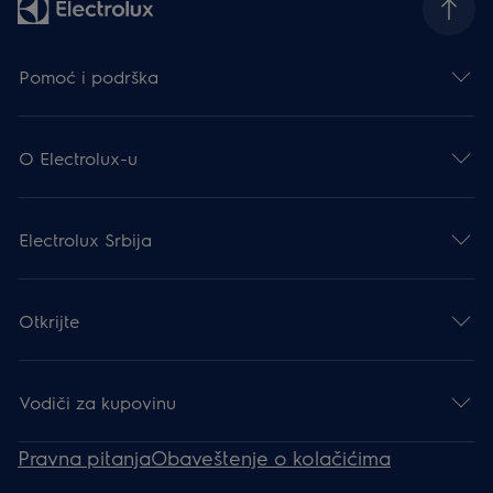
Pomoć i podrška
O Electrolux-u
Electrolux Srbija
Otkrijte
Vodiči za kupovinu
Pravna pitanja
Obaveštenje o kolačićima