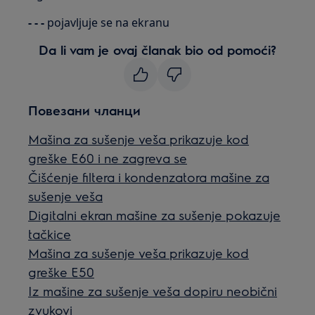
- - -
pojavljuje se na ekranu
Da li vam je ovaj članak bio od pomoći?
Повезани чланци
Mašina za sušenje veša prikazuje kod
greške E60 i ne zagreva se
Čišćenje filtera i kondenzatora mašine za
sušenje veša
Digitalni ekran mašine za sušenje pokazuje
tačkice
Mašina za sušenje veša prikazuje kod
greške E50
Iz mašine za sušenje veša dopiru neobični
zvukovi