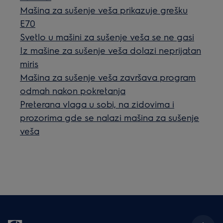
Mašina za sušenje veša prikazuje grešku
E70
Svetlo u mašini za sušenje veša se ne gasi
Iz mašine za sušenje veša dolazi neprijatan
miris
Mašina za sušenje veša završava program
odmah nakon pokretanja
Preterana vlaga u sobi, na zidovima i
prozorima gde se nalazi mašina za sušenje
veša