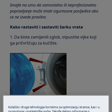
Imajte na umu da samostalno ili neprofesionalno
popravljanje može imati sigurnosne posljedice ako
se ne izvede pravilno
Kako rastaviti i sastaviti šarku vrata
1. Da biste zamijenili zglob, otpustite vijke koji
ga pričvršćuju za kućište.
2. Da biste pristupili vratima, odvrnite vijke koji
Kolačiće i druge tehnologije koristimo za optimizaciju stranice, kao i u
spajaju dva okvira prednjih i stražnjih vrata
promotivne i marketinške svrhe. Takođe delimo informacije o