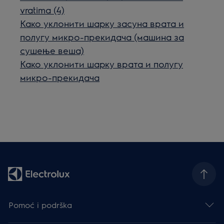
vratima (4)
Како уклонити шарку засуна врата и
полугу микро-прекидача (машина за
сушење веша)
Како уклонити шарку врата и полугу
микро-прекидача
Pomoć i podrška