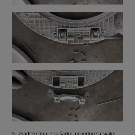
5. Izvadite čahure sa šarke, po jednu sa svake