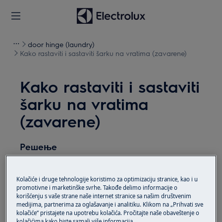
door hinge (laundry)
Kako rastaviti i sastaviti šarku na vratima (zavarene)
Kako rastaviti i sastaviti
šarku na vratima
(zavarene)
Решење
Prije bilo kakvih operacija održavanja, deaktivirajte
uređaj i odspojite mrežni utikač iz
utičnice.
Kolačiće i druge tehnologije koristimo za optimizaciju stranice, kao i u
promotivne i marketinške svrhe. Takođe delimo informacije o
korišćenju s vaše strane naše internet stranice sa našim društvenim
Uvijek pazite kada premještate uređaje, za teške
medijima, partnerima za oglašavanje i analitiku. Klikom na „Prihvati sve
uređaje potrebno je da ih premjeste dvije osobe.
kolačiće“ pristajete na upotrebu kolačića. Pročitajte naše obaveštenje o
kolačićima kako biste saznali više informacija.