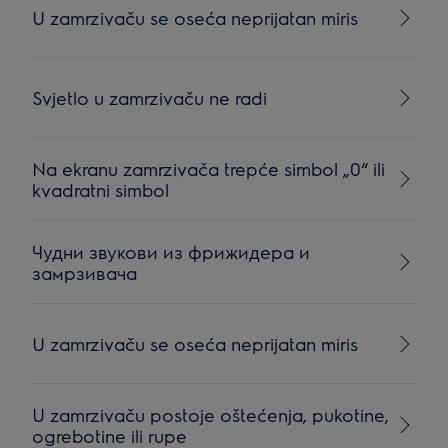
U zamrzivaču se oseća neprijatan miris
Svjetlo u zamrzivaču ne radi
Na ekranu zamrzivača trepće simbol „0“ ili
kvadratni simbol
Чудни звукови из фрижидера и
замрзивача
U zamrzivaču se oseća neprijatan miris
U zamrzivaču postoje oštećenja, pukotine,
ogrebotine ili rupe