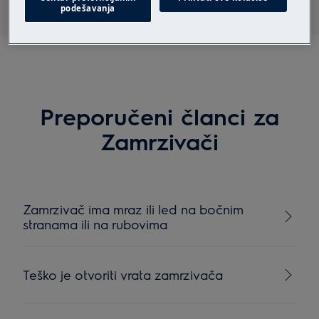
podešavanja
Preporučeni članci za
Zamrzivači
Zamrzivač ima mraz ili led na bočnim
stranama ili na rubovima
Teško je otvoriti vrata zamrzivača