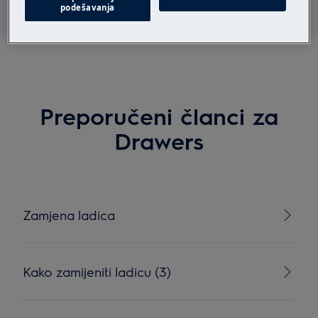
podešavanja
Preporučeni članci za
Drawers
Zamjena ladica
Kako zamijeniti ladicu (3)