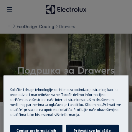
EcoDesign-Cooling
Drawers
Подршка за Drawers
Kolačiće i druge tehnologije koristimo za optimizaciju stranice, kao i u
promotivne i marketinške svrhe. Takođe delimo informacije o
korišćenju s vaše strane naše internet stranice sa našim društvenim
medijima, partnerima za oglašavanje i analitiku. Klikom na „Prihvati sve
kolačiće“ pristajete na upotrebu kolačića. Pročitajte naše obaveštenje o
Претражите наше чланке за подршку
kolačićima kako biste saznali više informacija.
Centar preferncijalnih
Prihvati sve kolačiće