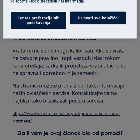
kolačićima kako biste saznali više informacija.
ugradne rerne
samostojeće šporete
Centar preferncijalnih
Prihvati sve kolačiće
podešavanja
Rešenje:
1. Obratite se ovlašćenom servisu
Vrata rerne se ne mogu kalibrisati. Ako se vrata
ne zatvore pravilno i topli vazduh izlazi tokom
rada uređaja, šarka ili protivteža vrata obično su
neispravna i potrebno ih je zameniti.
Na stranici možete pronaći kontakt informacije
naših ovlašćenih servisa. Kontaktirajte vama
najbliži kako bi zakazali posetu servisa.
https://www.electrolux.rs/support/pronaite-servisnog-
partnera/
Da li vam je ovaj članak bio od pomoći?