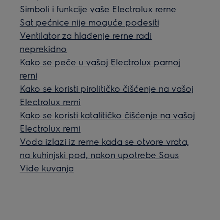
Simboli i funkcije vaše Electrolux rerne
Sat pećnice nije moguće podesiti
Ventilator za hlađenje rerne radi
neprekidno
Kako se peče u vašoj Electrolux parnoj
rerni
Kako se koristi pirolitičko čišćenje na vašoj
Electrolux rerni
Kako se koristi katalitičko čišćenje na vašoj
Electrolux rerni
Voda izlazi iz rerne kada se otvore vrata,
na kuhinjski pod, nakon upotrebe Sous
Vide kuvanja