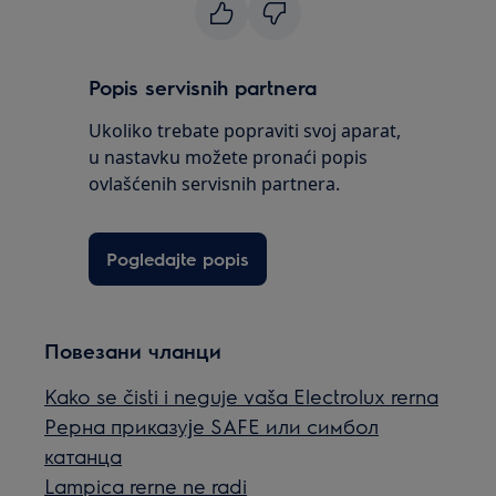
Popis servisnih partnera
Ukoliko trebate popraviti svoj aparat,
u nastavku možete pronaći popis
ovlašćenih servisnih partnera.
Pogledajte popis
Повезани чланци
Kako se čisti i neguje vaša Electrolux rerna
Рерна приказује SAFE или симбол
катанца
Lampica rerne ne radi