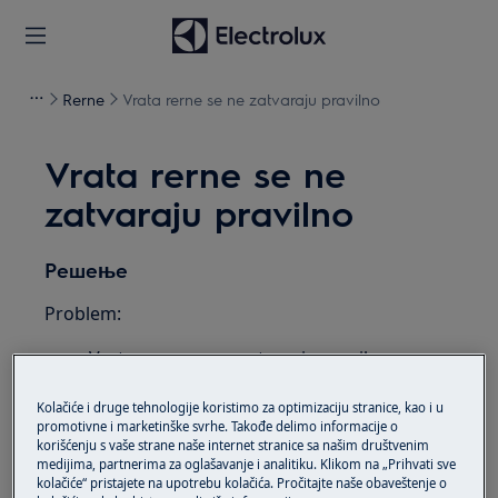
Rerne
Vrata rerne se ne zatvaraju pravilno
Vrata rerne se ne
zatvaraju pravilno
Решење
Problem:
Vrata rerne se ne zatvaraju pravilno
Kako se kalibrišu vrata rerne / šporeta?
Kolačiće i druge tehnologije koristimo za optimizaciju stranice, kao i u
Vrući vazduh ili para curi kroz vrata tokom
promotivne i marketinške svrhe. Takođe delimo informacije o
rada
korišćenju s vaše strane naše internet stranice sa našim društvenim
medijima, partnerima za oglašavanje i analitiku. Klikom na „Prihvati sve
Odnosi se na:
kolačiće“ pristajete na upotrebu kolačića. Pročitajte naše obaveštenje o