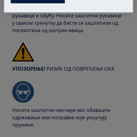
За тешке апарате најбезбедније је да их две
особе померају. Увек користите заштитне
рукавице и обућу. Носите заштитне рукавице
у сваком тренутку да бисте се заштитили од
посекотина од оштрих ивица.
УПОЗОРЕЊЕ!
РИЗИК ОД ПОВРЕЂЕЊА ОКА
Носите заштитне наочаре ако обављате
одржавање или поправке које укључују
пружине.