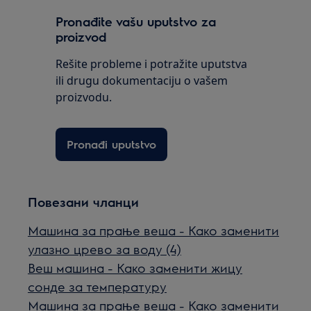
Pronađite vašu uputstvo za
proizvod
Rešite probleme i potražite uputstva
ili drugu dokumentaciju o vašem
proizvodu.
Pronađi uputstvo
Повезани чланци
Машина за прање веша - Како заменити
улазно црево за воду (4)
Веш машина - Како заменити жицу
сонде за температуру
Машина за прање веша - Како заменити