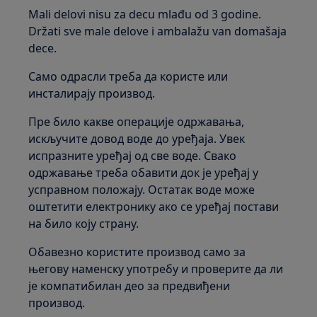
Mali delovi nisu za decu mlađu od 3 godine.
Držati sve male delove i ambalažu van domašaja
dece.
Само одрасли треба да користе или
инсталирају производ.
Пре било какве операције одржавања,
искључите довод воде до уређаја. Увек
испразните уређај од све воде. Свако
одржавање треба обавити док је уређај у
усправном положају. Остатак воде може
оштетити електронику ако се уређај постави
на било коју страну.
Обавезно користите производ само за
његову наменску употребу и проверите да ли
је компатибилан део за предвиђени
производ.