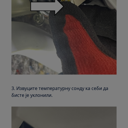
3. Извуците температурну сонду ка себи да
бисте је уклонили.