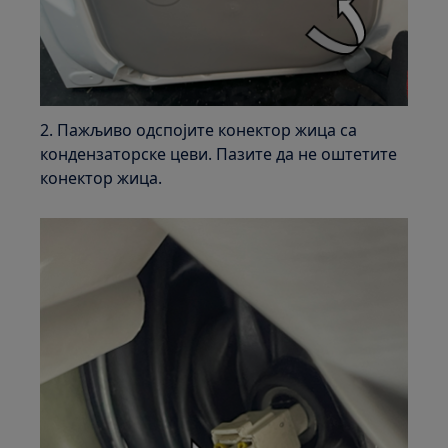
2. Пажљиво одспојите конектор жица са
кондензаторске цеви. Пазите да не оштетите
конектор жица.