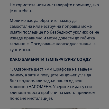
Не користите нити инсталирајте производ ако
је оштећен.
Молимо вас да обратите пажњу да
самостална или нестручна поправка може
имати последице по безбедност уколико се не
изведе правилно и може довести до губитка
гаранције. Поседовање неопходног знања је
суштинско.
КАКО ЗАМЕНИТИ ТЕМПЕРАТУРНУ СОНДУ
1. Одврните шест 7мм шрафова на задњем
панелу, а затим повуците из доњег угла да
бисте одкопчали задњи панел од веш
машине. (НАПОМЕНА: Уверите се да су сви
клипови чврсто враћени на место приликом
поновне инсталације).