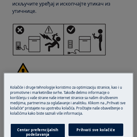
искључите уређај и ископчајте утикач из
утичнице.
Kolačiće i druge tehnologije koristimo za optimizaciju stranice, kao i u
УПОЗОРЕЊЕ!
РИЗИК ОД ПОВРЕЂИВАЊА
promotivne i marketinške svrhe. Takođe delimo informacije o
korišćenju s vaše strane naše internet stranice sa našim društvenim
medijima, partnerima za oglašavanje i analitiku. Klikom na „Prihvati sve
kolačiće“ pristajete na upotrebu kolačića. Pročitajte naše obaveštenje o
kolačićima kako biste saznali više informacija.
Увек будите обазриви при померању апарата.
Centar preferncijalnih
Prihvati sve kolačiće
podešavanja