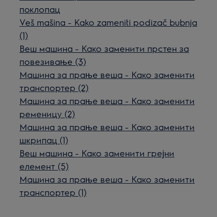
поклопац
Veš mašina - Kako zameniti podizač bubnja
(1)
Веш машина - Како заменити прстен за
повезивање (3)
Машина за прање веша - Како заменити
транспортер (2)
Машина за прање веша - Како заменити
ременицу (2)
Машина за прање веша - Како заменити
шкрипац (1)
Веш машина - Како заменити грејни
елемент (5)
Машина за прање веша - Како заменити
транспортер (1)