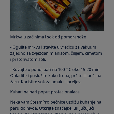
Mrkva u začinima i sok od pomorandže
- Ogulite mrkvu i stavite u vrećicu za vakuum
zajedno sa zvjezdanim anisom, čilijem, cimetom
i prstohvatom soli.
- Kuvajte u punoj pari na 100 ° C oko 15-20 min.
Ohladite i poslužite kako treba, pržite ili peći na
žaru. Koristite sok za umak ili preljev.
Kuhati na pari poput profesionalaca
Neka vam SteamPro pećnice uzdižu kuhanje na
paru do nivoa. Otkrijte značajke, uključujući