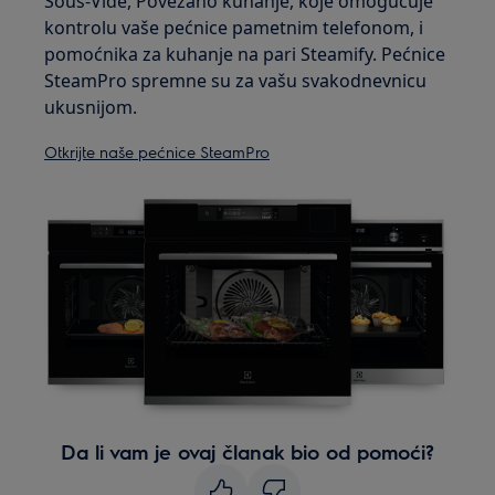
Sous-Vide, Povezano kuhanje, koje omogućuje
kontrolu vaše pećnice pametnim telefonom, i
pomoćnika za kuhanje na pari Steamify. Pećnice
SteamPro spremne su za vašu svakodnevnicu
ukusnijom.
Otkrijte naše pećnice SteamPro
Da li vam je ovaj članak bio od pomoći?