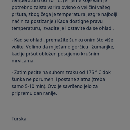
temperaturu od 70 ° C. (Vrijeme koje vam je
potrebno zaista varira ovisno o veličini vašeg
pršuta, zbog čega je temperatura jezgre najbolji
način za postizanje.) Kada dostigne pravu
temperaturu, izvadite je i ostavite da se ohladi.
- Kad se ohladi, premažite šunku onim što više
volite. Volimo da miješamo gorčicu i žumanjke,
kad je pršut obložen posujemo krušnim
mrvicama.
- Zatim pecite na suhom zraku od 175 ° C dok
šunka ne porumeni i postane zlatna (treba
samo 5-10 min). Ovo je savršeno jelo za
pripremu dan ranije.
Turska