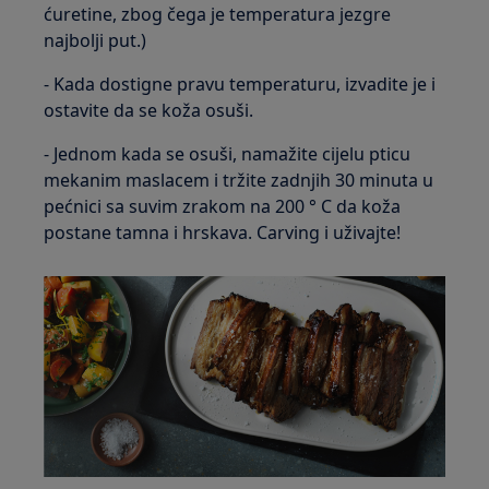
ćuretine, zbog čega je temperatura jezgre
najbolji put.)
- Kada dostigne pravu temperaturu, izvadite je i
ostavite da se koža osuši.
- Jednom kada se osuši, namažite cijelu pticu
mekanim maslacem i tržite zadnjih 30 minuta u
pećnici sa suvim zrakom na 200 ° C da koža
postane tamna i hrskava. Carving i uživajte!