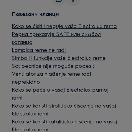
Повезани чланци
Kako se čisti i neguje vaša Electrolux rerna
Рерна приказује SAFE или симбол
катанца
Lampica rerne ne radi
Simboli i funkcije vaše Electrolux rerne
Sat pećnice nije moguće podesiti
Ventilator za hlađenje rerne radi
neprekidno
Kako se peče u vašoj Electrolux parnoj
rerni
Kako se koristi pirolitičko čišćenje na vašoj
Electrolux rerni
Kako se koristi katalitičko čišćenje na vašoj
Electrolux rerni