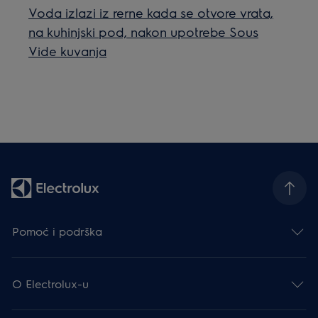
Voda izlazi iz rerne kada se otvore vrata,
na kuhinjski pod, nakon upotrebe Sous
Vide kuvanja
Pomoć i podrška
O Electrolux-u