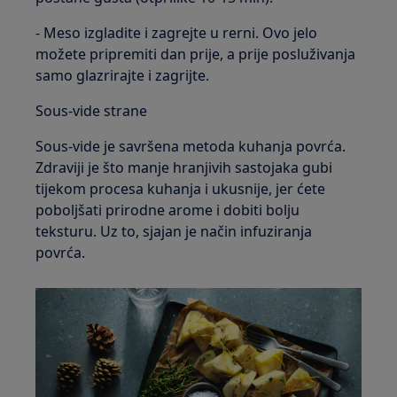
- Meso izgladite i zagrejte u rerni. Ovo jelo
možete pripremiti dan prije, a prije posluživanja
samo glazrirajte i zagrijte.
Sous-vide strane
Sous-vide je savršena metoda kuhanja povrća.
Zdraviji je što manje hranjivih sastojaka gubi
tijekom procesa kuhanja i ukusnije, jer ćete
poboljšati prirodne arome i dobiti bolju
teksturu. Uz to, sjajan je način infuziranja
povrća.