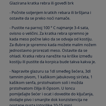
Glazirana kratka rebra ili goveđi brk
- Počnite soljenjem kratkih rebara ili bršljana i
ostavite da se preko noći namače.
- Pustite na parnoj 100 ° C najmanje 3-4 sata,
ovisno o veličini. Za kratka rebra spremno je
kada meso počne lako da se odvaja od kostiju.
Za đubre je spremno kada možete malim nožem
jednostavno prorezati meso. Ostavite da se
ohladi. Kratka rebra narežite na kriške između
kostiju ili pustite da korpica bude takva kakva je.
- Napravite glazuru sa 1dl smeđeg šećera, 3dl
tamnim pivom, 1 kašikom jabukovog sirćeta, 1
kašikom senfa, prstohvatom soli i možda
prstohvatom čilija ili čipsom. U loncu
pomiješajte šećer i ocat i dovedite do ključanja,
dodajte pivo i smanjite dok konzistencija ne
postane gusta (otprilike 10-15 min).