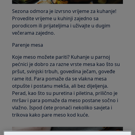
Sezona odmora je izvrsno vrijeme za kuhanje!
Provedite vrijeme u kuhinji zajedno sa
porodicom ili prijateljima i uživajte u dugim
večerama zajedno.
Parenje mesa
Koje meso možete pariti? Kuhanje u parnoj
pećnici je dobro za razne vrste mesa kao što su
pršut, svinjski trbuh, govedina ječam, goveđe
rame itd. Para pomaže da se vlakna mesa
otpušte i postanu mekša, ali bez dijeljenja.
Perad, kao što su puretina i piletina, prilično je
mršav i para pomaže da meso postane sočno i
vlažno. Ispod ćete pronaći nekoliko savjeta i
trikova kako pare meso kod kuće.