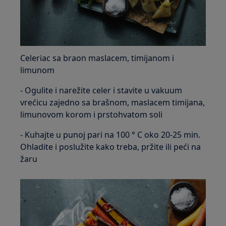
Celeriac sa braon maslacem, timijanom i
limunom
- Ogulite i narežite celer i stavite u vakuum
vrećicu zajedno sa brašnom, maslacem timijana,
limunovom korom i prstohvatom soli
- Kuhajte u punoj pari na 100 ° C oko 20-25 min.
Ohladite i poslužite kako treba, pržite ili peći na
žaru