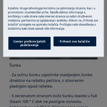
Kolačiće i druge tehnologije koristimo za optimizaciju stranice, kao i u
promotivne i marketinške svrhe. Takođe delimo informacije o
korišćenju s vaše strane naše internet stranice sa našim društvenim
medijima, partnerima za oglašavanje i analitiku. Klikom na „Prihvati sve
kolačiće“ pristajete na upotrebu kolačića. Pročitajte naše obaveštenje o
kolačićima kako biste saznali više informacija.
Centar preferncijalnih
Prihvati sve kolačiće
podešavanja
Šunka
- Za sočnu šunku započnite stavljanjem šunke
direktno na rešetku pećnice, s otvorenim
pladnjem ispod rešetke.
- S okrenutom stranom kože šunku stavite u Full
Steam 100 ° C dok ne postigne osnovnu