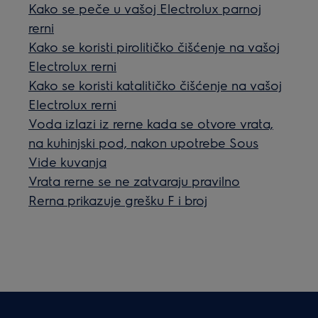
Kako se peče u vašoj Electrolux parnoj
rerni
Kako se koristi pirolitičko čišćenje na vašoj
Electrolux rerni
Kako se koristi katalitičko čišćenje na vašoj
Electrolux rerni
Voda izlazi iz rerne kada se otvore vrata,
na kuhinjski pod, nakon upotrebe Sous
Vide kuvanja
Vrata rerne se ne zatvaraju pravilno
Rerna prikazuje grešku F i broj