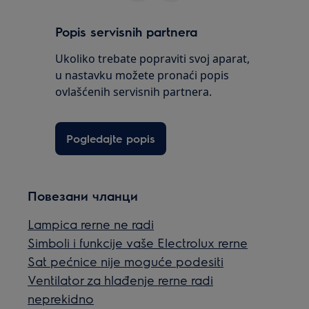
Popis servisnih partnera
Ukoliko trebate popraviti svoj aparat,
u nastavku možete pronaći popis
ovlašćenih servisnih partnera.
Pogledajte popis
Повезани чланци
Lampica rerne ne radi
Simboli i funkcije vaše Electrolux rerne
Sat pećnice nije moguće podesiti
Ventilator za hlađenje rerne radi
neprekidno