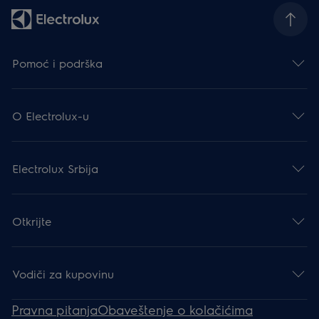
Pomoć i podrška
O Electrolux-u
Electrolux Srbija
Otkrijte
Vodiči za kupovinu
Pravna pitanja
Obaveštenje o kolačićima