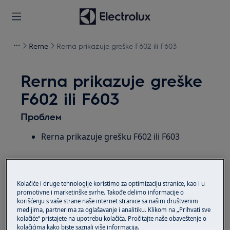
Rerne
Rerna prikazuje greške F602 ili F603
Rerna prikazuje greške
F602 ili F603
Проблем
Rerna prikazuje grešku F602 ili F603
Primenjuje se na
ugrađena spojena rerna
Kolačiće i druge tehnologije koristimo za optimizaciju stranice, kao i u
promotivne i marketinške svrhe. Takođe delimo informacije o
korišćenju s vaše strane naše internet stranice sa našim društvenim
Решење
medijima, partnerima za oglašavanje i analitiku. Klikom na „Prihvati sve
kolačiće“ pristajete na upotrebu kolačića. Pročitajte naše obaveštenje o
kolačićima kako biste saznali više informacija.
1. Ugasite i uključite rernu.