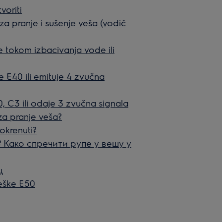
voriti
 za pranje i sušenje veša (vodič
 tokom izbacivanja vode ili
 E40 ili emituje 4 zvučna
, C3 ili odaje 3 zvučna signala
 za pranje veša?
okrenuti?
 Како спречити рупе у вешу у
ц
reške E50