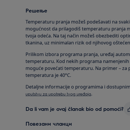
Решење
Temperaturu pranja možeš podešavati na svakih
mogućnost da prilagodiš temperaturu pranja ma
tvoja odeća. Na taj način možeš obezbediti optim
tkanina, uz minimalan rizik od njihovog oštećen
Prilikom izbora programa pranja, uređaj auto
temperaturu. Kod nekih programa namenjenih 
moguće povećati temperaturu. Na primer – za
temperatura je 40°C.
Detaljne informacije o programima i dostupni
.
uputstvu za upotrebu tvog uređaja
Da li vam je ovaj članak bio od pomoći?
Повезани чланци