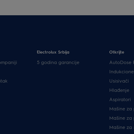
Electrolux Srbija
Otkrijte
ompaniji
5 godina garancije
AutoDose 
Indukcione
atak
Usisivači
Hlađenje
Aspiratori
Mašine za 
Mašine za 
Mašine za 