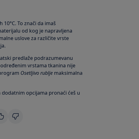
 10°C. To znači da imaš
terijalu od kog je napravljena
alne uslove za različite vrste
ja.
matski predlaže podrazumevanu
određenim vrstama tkanina nije
 program
Osetljivo rublje
maksimalna
m dodatnim opcijama pronaći ćeš u