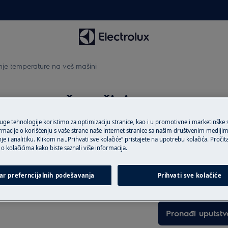
je temperature na veš mašini
re na veš mašini
ruge tehnologije koristimo za optimizaciju stranice, kao i u promotivne i marketinške
rmacije o korišćenju s vaše strane naše internet stranice sa našim društvenim mediji
je i analitiku. Klikom na „Prihvati sve kolačiće“ pristajete na upotrebu kolačića. Pročit
Pronađite vašu 
o kolačićima kako biste saznali više informacija.
emperaturu pranja?
i temperaturu pranja
Rešite probleme i 
ar preferncijalnih podešavanja
Prihvati sve kolačiće
dokumentaciju o 
Pronađi uputstv