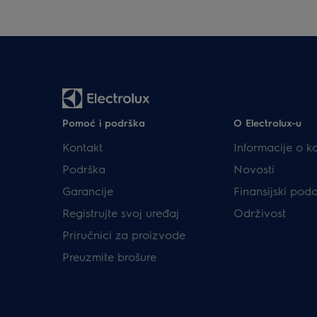
Pomoć i podrška
O Electrolux-u
Kontakt
Informacije o k
Podrška
Novosti
Garancije
Finansijski pod
Registrujte svoj uređaj
Održivost
Priručnici za proizvode
Preuzmite brošure