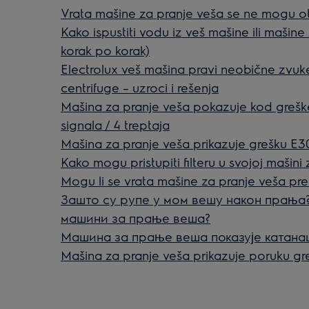
Vrata mašine za pranje veša se ne mogu ot
Kako ispustiti vodu iz veš mašine ili mašine
korak po korak)
Electrolux veš mašina pravi neobične zvuke
centrifuge – uzroci i rešenja
Mašina za pranje veša pokazuje kod greške
signala / 4 treptaja
Mašina za pranje veša prikazuje grešku E30
Kako mogu pristupiti filteru u svojoj mašini
Mogu li se vrata mašine za pranje veša pre
Зашто су рупе у мом вешу након прања?
машини за прање веша?
Машина за прање веша показује катана
Mašina za pranje veša prikazuje poruku g