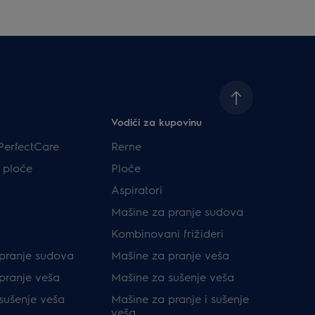
Vodiči za kupovinu
PerfectCare
Rerne
 ploče
Ploče
Aspiratori
Mašine za pranje sudova
Kombinovani frižideri
pranje sudova
Mašine za pranje veša
pranje veša
Mašine za sušenje veša
sušenje veša
Mašine za pranje i sušenje
veša