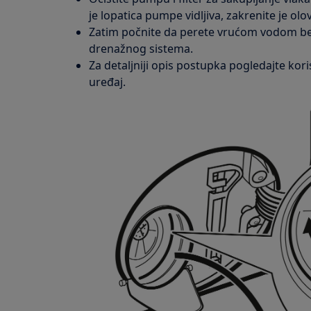
je lopatica pumpe vidljiva, zakrenite je olo
Zatim počnite da perete vrućom vodom be
drenažnog sistema.
Za detaljniji opis postupka pogledajte koris
uređaj.