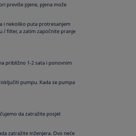
vori previše pjene, pjena može
ja i nekoliko puta protresanjem
 filter, a zatim započnite pranje
 na približno 1-2 sata i ponovnim
 isključiti pumpu. Kada se pumpa
učujemo da zatražite posjet
kada zatražite inženjera. Ovo neće