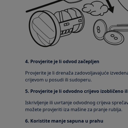
4. Provjerite je li odvod začepljen
Provjerite je li drenaža zadovoljavajuće izvede
crijevom u posudi ili sudoperu.
5. Provjerite je li odvodno crijevo izobličeno i
Iskrivljenje ili uvrtanje odvodnog crijeva spreč
možete provjeriti iza mašine za pranje rublja.
6. Koristite manje sapuna u prahu