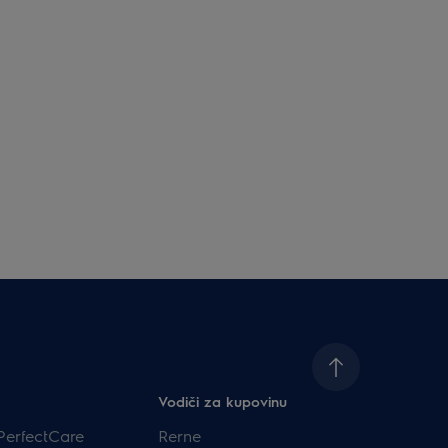
Vodiči za kupovinu
PerfectCare
Rerne