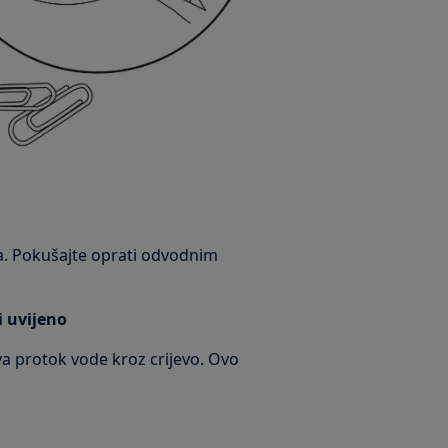
na. Pokušajte oprati odvodnim
li uvijeno
ava protok vode kroz crijevo. Ovo