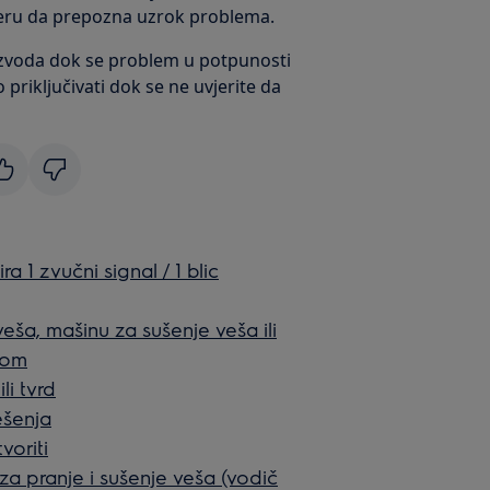
njeru da prepozna uzrok problema.
voda dok se problem u potpunosti
 priključivati dok se ne uvjerite da
ra 1 zvučni signal / 1 blic
ša, mašinu za sušenje veša ili
jom
li tvrd
ešenja
voriti
 za pranje i sušenje veša (vodič