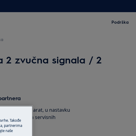
Podrška
ka
ra 2 zvučna signala / 2
partnera
praviti svoj aparat, u nastavku
pis ovlašćenih servisnih
 svrhe. Takođe
ma, partnerima
ajte naše