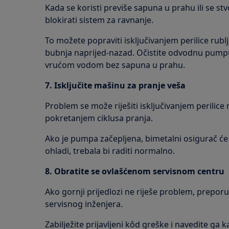
Kada se koristi previše sapuna u prahu ili se st
blokirati sistem za ravnanje.
To možete popraviti isključivanjem perilice rubl
bubnja naprijed-nazad. Očistite odvodnu pumpu /
vrućom vodom bez sapuna u prahu.
7. Isključite mašinu za pranje veša
Problem se može riješiti isključivanjem perilice
pokretanjem ciklusa pranja.
Ako je pumpa začepljena, bimetalni osigurač će
ohladi, trebala bi raditi normalno.
8. Obratite se ovlašćenom servisnom centru
Ako gornji prijedlozi ne riješe problem, prepor
servisnog inženjera.
Zabilježite prijavljeni kôd greške i navedite ga 