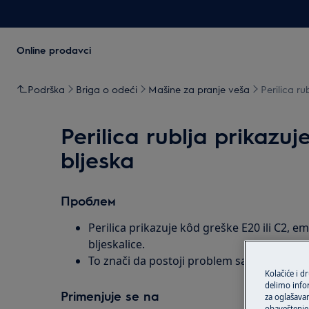
Online prodavci
Podrška
Briga o odeći
Mašine za pranje veša
Perilica ru
Perilica rublja prikazuj
bljeska
Проблем
Perilica prikazuje kôd greške E20 ili C2, emi
bljeskalice.
To znači da postoji problem sa pumpom.
Kolačiće i d
delimo info
Primenjuje se na
za oglašavan
obaveštenje 