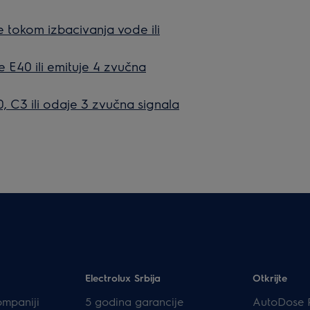
 tokom izbacivanja vode ili
 E40 ili emituje 4 zvučna
, C3 ili odaje 3 zvučna signala
Electrolux Srbija
Otkrijte
ompaniji
5 godina garancije
AutoDose 