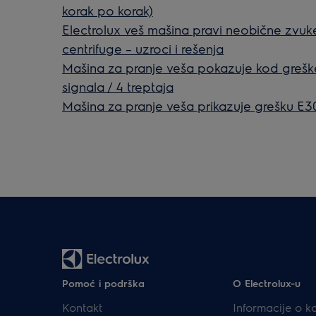
korak po korak)
Electrolux veš mašina pravi neobične zvuke
centrifuge – uzroci i rešenja
Mašina za pranje veša pokazuje kod greške
signala / 4 treptaja
Mašina za pranje veša prikazuje grešku E30
Pomoć i podrška
O Electrolux-u
Kontakt
Informacije o k