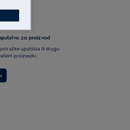
s
uputstvo za proizvod
potražite uputstva ili drugu
vašem proizvodu.
o