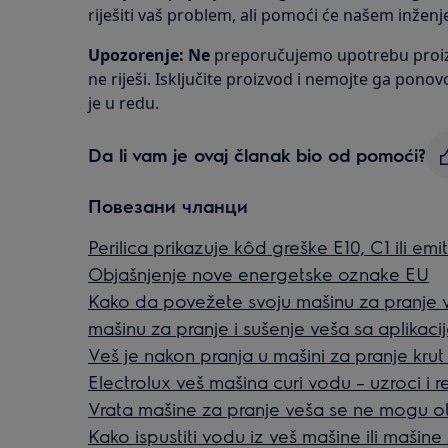
riješiti vaš problem, ali pomoći će našem inže
Upozorenje: Ne
preporučujemo upotrebu proiz
ne riješi. Isključite proizvod i nemojte ga ponovo
je u redu.
Da li vam je ovaj članak bio od pomoći?
Повезани чланци
Perilica prikazuje kôd greške E10, C1 ili emiti
Objašnjenje nove energetske oznake EU
Kako da povežete svoju mašinu za pranje ve
mašinu za pranje i sušenje veša sa aplikaci
Veš je nakon pranja u mašini za pranje krut i
Electrolux veš mašina curi vodu – uzroci i r
Vrata mašine za pranje veša se ne mogu ot
Kako ispustiti vodu iz veš mašine ili mašine