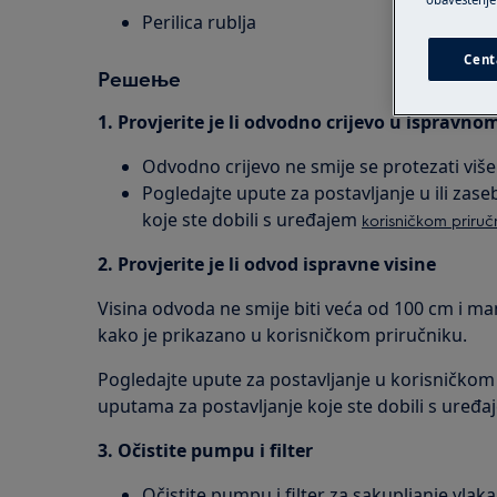
Perilica rublja
Cent
Решење
1. Provjerite je li odvodno crijevo u ispravno
Odvodno crijevo ne smije se protezati viš
Pogledajte upute za postavljanje u ili zas
koje ste dobili s uređajem
korisničkom priruč
2. Provjerite je li odvod ispravne visine
Visina odvoda ne smije biti veća od 100 cm i man
kako je prikazano u korisničkom priručniku.
Pogledajte upute za postavljanje u korisničkom 
uputama za postavljanje koje ste dobili s uređa
3. Očistite pumpu i filter
Očistite pumpu i filter za sakupljanje vlak