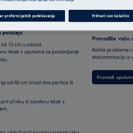
Pogledajte popi
ar preferncijalnih podešavanja
Prihvati sve kolačiće
m položaju
Pronađite vašu 
e od 10 cm u odvod.
Rešite probleme i 
ebnu letak s uputama za postavljanje
dokumentaciju o 
.
niku
Pronađi uputstv
ja od 60 cm iznad dna perilice ili
priručniku ili zasebnu letak s
jem.
ana, uključujući lopaticu pumpe (ako