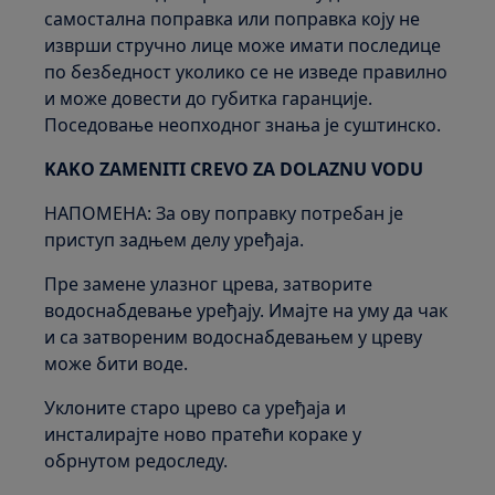
самостална поправка или поправка коју не
изврши стручно лице може имати последице
по безбедност уколико се не изведе правилно
и може довести до губитка гаранције.
Поседовање неопходног знања је суштинско.
KAKO ZAMENITI CREVO ZA DOLAZNU VODU
НАПОМЕНА: За ову поправку потребан је
приступ задњем делу уређаја.
Пре замене улазног црева, затворите
водоснабдевање уређају. Имајте на уму да чак
и са затвореним водоснабдевањем у цреву
може бити воде.
Уклоните старо црево са уређаја и
инсталирајте ново пратећи кораке у
обрнутом редоследу.