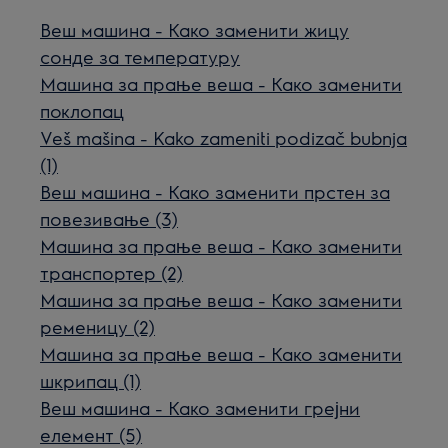
Веш машина - Како заменити жицу
сонде за температуру
Машина за прање веша - Како заменити
поклопац
Veš mašina - Kako zameniti podizač bubnja
(1)
Веш машина - Како заменити прстен за
повезивање (3)
Машина за прање веша - Како заменити
транспортер (2)
Машина за прање веша - Како заменити
ременицу (2)
Машина за прање веша - Како заменити
шкрипац (1)
Веш машина - Како заменити грејни
елемент (5)