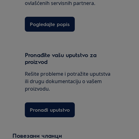
ovlašćenih servisnih partnera.
Pogledajte popis
Pronađite vašu uputstvo za
proizvod
Rešite probleme i potražite uputstva
ili drugu dokumentaciju o vašem
proizvodu.
Pronađi uputstvo
Повезани чланци