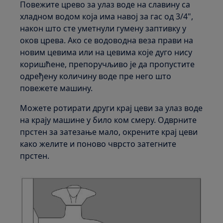
Повежите црево за улаз воде на славину са
хладном водом која има навој за гас од 3/4",
након што сте уметнули гумену заптивку у
оков црева. Ако се водоводна веза прави на
новим цевима или на цевима које дуго нису
коришћене, препоручљиво је да пропустите
одређену количину воде пре него што
повежете машину.
Можете ротирати други крај цеви за улаз воде
на крају машине у било ком смеру. Одврните
прстен за затезање мало, окрените крај цеви
како желите и поново чврсто затегните
прстен.