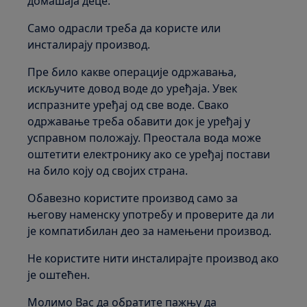
домашаја деце.
Само одрасли треба да користе или
инсталирају производ.
Пре било какве операције одржавања,
искључите довод воде до уређаја. Увек
испразните уређај од све воде. Свако
одржавање треба обавити док је уређај у
усправном положају. Преостала вода може
оштетити електронику ако се уређај постави
на било коју од својих страна.
Обавезно користите производ само за
његову наменску употребу и проверите да ли
је компатибилан део за намењени производ.
Не користите нити инсталирајте производ ако
је оштећен.
Молимо Вас да обратите пажњу да