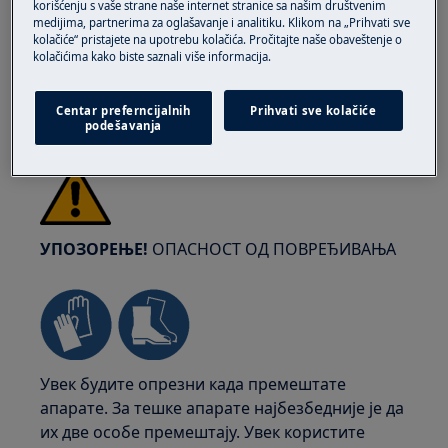
korišćenju s vaše strane naše internet stranice sa našim društvenim
medijima, partnerima za oglašavanje i analitiku. Klikom na „Prihvati sve
kolačiće“ pristajete na upotrebu kolačića. Pročitajte naše obaveštenje o
kolačićima kako biste saznali više informacija.
Centar preferncijalnih
Prihvati sve kolačiće
podešavanja
УПОЗОРЕЊЕ!
ОПАСНОСТ ОД ПОВРЕЂИВАЊА
Увек будите опрезни када премештате
апарате. За тешке апарате најбезбедније је да
их две особе премештају. Увек користите