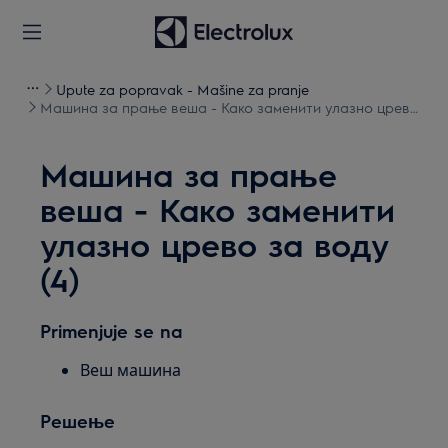
Upute za popravak - Mašine za pranje
Машина за прање веша - Како заменити улазно црево
за воду (4)
Машина за прање
веша - Како заменити
улазно црево за воду
(4)
Primenjuje se na
Веш машина
Решење