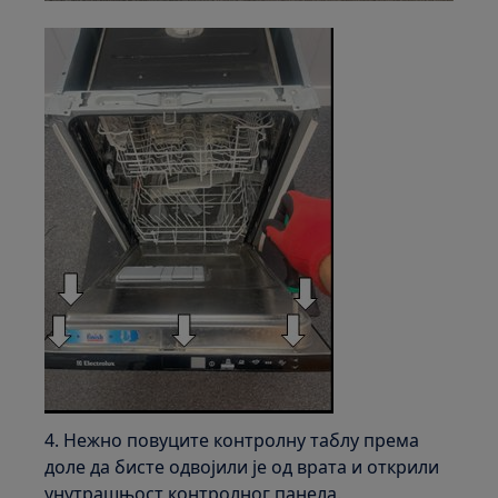
4. Нежно повуците контролну таблу према
доле да бисте одвојили је од врата и открили
унутрашњост контролног панела.