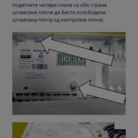
подигните четири споне са обе стране
штампане плоче да бисте ослободили
штампану плочу од контролне плоче.