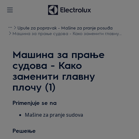
Upute za popravak - Mašine za pranje posuđa
Машина за прање судова - Како заменити главну
плочу (1)
Машина за прање
судова - Како
заменити главну
плочу (1)
Primenjuje se na
Mašine za pranje sudova
Решење