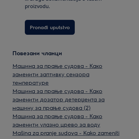
proizvodu.
Pronađi uputstvo
Повезани чланци
Машина за прање судова - Како
заменити заптивку сензора
температуре
Машина за прање судова - Како
заменити дозатор детерџента за
машину за прање судова (2)
Машина за прање судова - Како
заменити улазно црево за воду
Mašina za pranje sudova - Kako zameniti