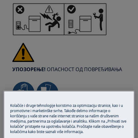
УПОЗОРЕЊЕ!
ОПАСНОСТ ОД ПОВРЕЂИВАЊА
Kolačiće i druge tehnologije koristimo za optimizaciju stranice, kao i u
Увек будите обазриви при померању апарата.
promotivne i marketinške svrhe. Takođe delimo informacije o
korišćenju s vaše strane naše internet stranice sa našim društvenim
За тешке апарате најбезбедније је да их две
medijima, partnerima za oglašavanje i analitiku. Klikom na „Prihvati sve
особе померају. Увек користите заштитне
kolačiće“ pristajete na upotrebu kolačića. Pročitajte naše obaveštenje o
kolačićima kako biste saznali više informacija.
рукавице и обућу. Носите заштитне рукавице