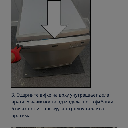
3. Одврните вијке на врху унутрашњег дела
врата. У зависности од модела, постоји 5 или
6 вијака који повезују контролну таблу са
вратима