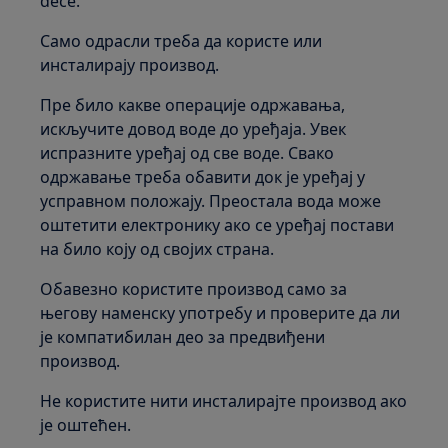
dece.
Само одрасли треба да користе или
инсталирају производ.
Пре било какве операције одржавања,
искључите довод воде до уређаја. Увек
испразните уређај од све воде. Свако
одржавање треба обавити док је уређај у
усправном положају. Преостала вода може
оштетити електронику ако се уређај постави
на било коју од својих страна.
Обавезно користите производ само за
његову наменску употребу и проверите да ли
је компатибилан део за предвиђени
производ.
Не користите нити инсталирајте производ ако
је оштећен.