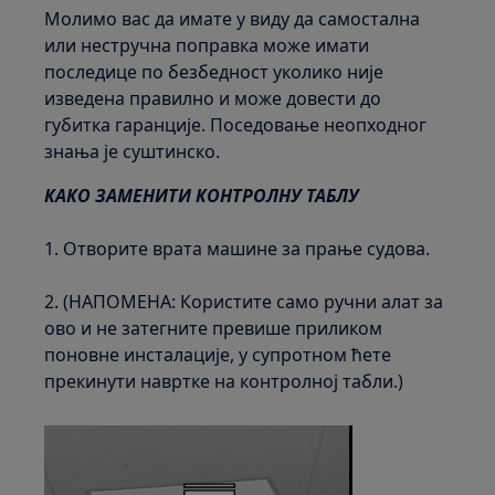
Молимо вас да имате у виду да самостална
или нестручна поправка може имати
последице по безбедност уколико није
изведена правилно и може довести до
губитка гаранције. Поседовање неопходног
знања је суштинско.
КАКО ЗАМЕНИТИ КОНТРОЛНУ ТАБЛУ
1. Отворите врата машине за прање судова.
2. (НАПОМЕНА: Користите само ручни алат за
ово и не затегните превише приликом
поновне инсталације, у супротном ћете
прекинути навртке на контролној табли.)