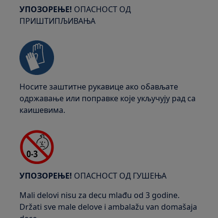
УПОЗОРЕЊЕ!
ОПАСНОСТ ОД
ПРИШТИПЉИВАЊА
Носите заштитне рукавице ако обављате
одржавање или поправке које укључују рад са
каишевима.
УПОЗОРЕЊЕ!
ОПАСНОСТ ОД ГУШЕЊА
Mali delovi nisu za decu mlađu od 3 godine.
Držati sve male delove i ambalažu van domašaja