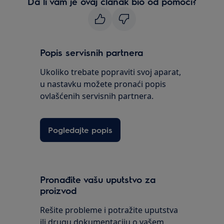
Da li vam je ovaj članak bio od pomoći?
Popis servisnih partnera
Ukoliko trebate popraviti svoj aparat,
u nastavku možete pronaći popis
ovlašćenih servisnih partnera.
Pogledajte popis
Pronađite vašu uputstvo za
proizvod
Rešite probleme i potražite uputstva
ili drugu dokumentaciju o vašem