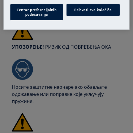
у сваком тренутку да бисте се заштитили од
посекотина од оштрих ивица.
Centar preferncijalnih
Prihvati sve kolačiće
podešavanja
УПОЗОРЕЊЕ!
РИЗИК ОД ПОВРЕЂЕЊА ОКА
Носите заштитне наочаре ако обављате
одржавање или поправке које укључују
пружине.