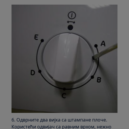
6. Одврните два вијка са штампане плоче.
Користећи одвијач са равним врхом, нежно