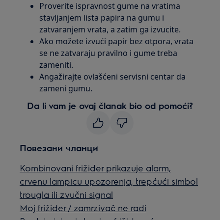
Proverite ispravnost gume na vratima
stavljanjem lista papira na gumu i
zatvaranjem vrata, a zatim ga izvucite.
Ako možete izvući papir bez otpora, vrata
se ne zatvaraju pravilno i gume treba
zameniti.
Angažirajte ovlašćeni servisni centar da
zameni gumu.
Da li vam je ovaj članak bio od pomoći?
Повезани чланци
Kombinovani frižider prikazuje alarm,
crvenu lampicu upozorenja, trepćući simbol
trougla ili zvučni signal
Moj frižider / zamrzivač ne radi