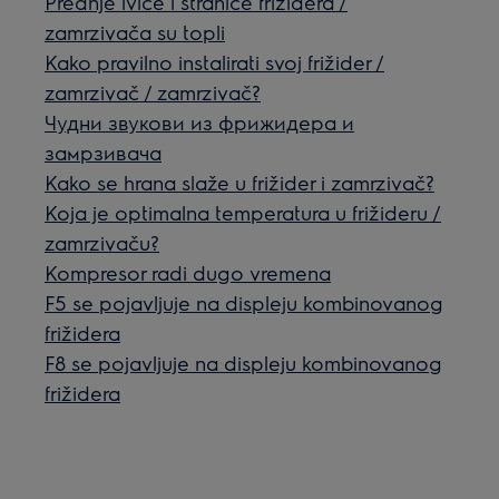
Prednje ivice i stranice frižidera /
zamrzivača su topli
Kako pravilno instalirati svoj frižider /
zamrzivač / zamrzivač?
Чудни звукови из фрижидера и
замрзивача
Kako se hrana slaže u frižider i zamrzivač?
Koja je optimalna temperatura u frižideru /
zamrzivaču?
Kompresor radi dugo vremena
F5 se pojavljuje na displeju kombinovanog
frižidera
F8 se pojavljuje na displeju kombinovanog
frižidera