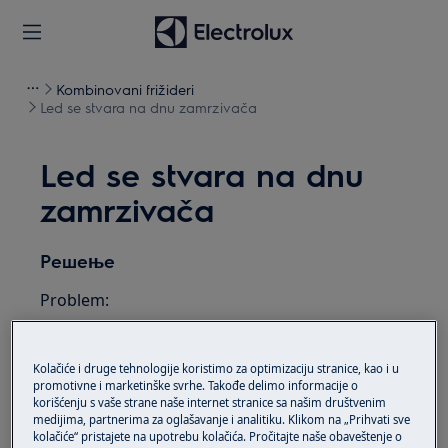
Kombinovani frižideri
Led se stvara na dnu zamrzivača
Led se stvara na dnu
zamrzivača
Решење
Problem:
Led se stvara na dnu zamrzivača.
Kolačiće i druge tehnologije koristimo za optimizaciju stranice, kao i u
Odnosi se na:
promotivne i marketinške svrhe. Takođe delimo informacije o
korišćenju s vaše strane naše internet stranice sa našim društvenim
Zamrzivač
medijima, partnerima za oglašavanje i analitiku. Klikom na „Prihvati sve
kolačiće“ pristajete na upotrebu kolačića. Pročitajte naše obaveštenje o