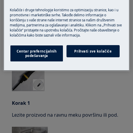
popravljanje može imati sigurnosne posljedice ako
se ne izvede pravilno
Kolačiće i druge tehnologije koristimo za optimizaciju stranice, kao i u
promotivne i marketinške svrhe. Takođe delimo informacije o
korišćenju s vaše strane naše internet stranice sa našim društvenim
Kako promijeniti šarke
medijima, partnerima za oglašavanje i analitiku. Klikom na „Prihvati sve
kolačiće“ pristajete na upotrebu kolačića. Pročitajte naše obaveštenje o
ALAT:
kolačićima kako biste saznali više informacija.
6 × 300 odvijač s križnom glavom
Centar preferncijalnih
Prihvati sve kolačiće
podešavanja
Korak 1
Lezite proizvod na ravnu meku površinu ili pod.