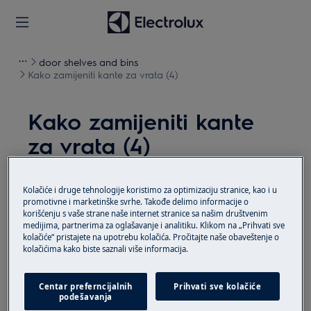
door shelves and bins
Kako zamijeniti kante za vrata (4)
Kako zamijeniti kante
za vrata (4)
Решење
Kolačiće i druge tehnologije koristimo za optimizaciju stranice, kao i u
promotivne i marketinške svrhe. Takođe delimo informacije o
Prije bilo kakvih operacija održavanja, deaktivirajte
korišćenju s vaše strane naše internet stranice sa našim društvenim
uređaj i odspojite mrežni utikač iz utičnice.
medijima, partnerima za oglašavanje i analitiku. Klikom na „Prihvati sve
kolačiće“ pristajete na upotrebu kolačića. Pročitajte naše obaveštenje o
kolačićima kako biste saznali više informacija.
Uvijek pazite kada premještate uređaje, za teške
uređaje potrebno je da ih premjeste dvije osobe.
Centar preferncijalnih
Prihvati sve kolačiće
Uvijek koristite zaštitne rukavice i zatvorenu obuću.
podešavanja