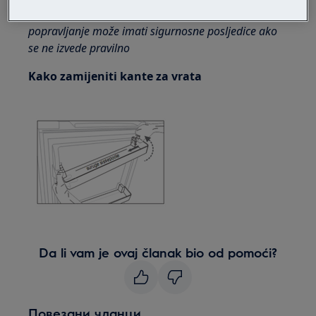
Imajte na umu da samostalno ili neprofesionalno
popravljanje može imati sigurnosne posljedice ako
se ne izvede pravilno
Kako zamijeniti kante za vrata
Da li vam je ovaj članak bio od pomoći?
Повезани чланци