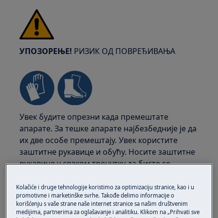
УПОЗОРЕЊЕ!
РИЗИК ОД ПОВРЕЂИВАЊА
Увек будите опрезни када премештате
апарате. За тешке апарате најбезбедније је да
их две особе премештају. Увек користите
заштитне рукавице и обућу. Носите заштитне
рукавице у сваком тренутку да бисте се
заштитили од посекотина од оштрих ивица.
Kolačiće i druge tehnologije koristimo za optimizaciju stranice, kao i u
promotivne i marketinške svrhe. Takođe delimo informacije o
korišćenju s vaše strane naše internet stranice sa našim društvenim
medijima, partnerima za oglašavanje i analitiku. Klikom na „Prihvati sve