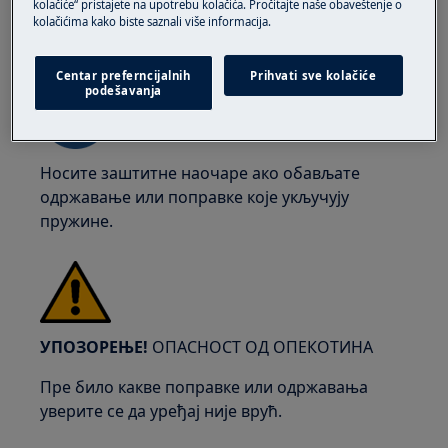
kolačiće“ pristajete na upotrebu kolačića. Pročitajte naše obaveštenje o
kolačićima kako biste saznali više informacija.
УПОЗОРЕЊЕ!
РИЗИК ОД ПОВРЕЂЕЊА ОКА
Centar preferncijalnih
Prihvati sve kolačiće
podešavanja
Носите заштитне наочаре ако обављате
одржавање или поправке које укључују
пружине.
УПОЗОРЕЊЕ!
ОПАСНОСТ ОД ОПЕКОТИНА
Пре било какве поправке или одржавања
уверите се да уређај није врућ.