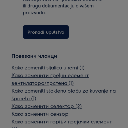
ili drugu dokumentaciju o vašem
proizvodu.
Pronađi uputstvo
Повезани чланци
Kako zameniti sijalicu u rerni (1)
Како заменити грејни елемент
вентилатора/прстена (1)
Kako zameniti staklenu ploču za kuvanje na
šporetu (1)
Како заменити селектор (2)
Како заменити сензор
Како заменити горњи грејачки елемент