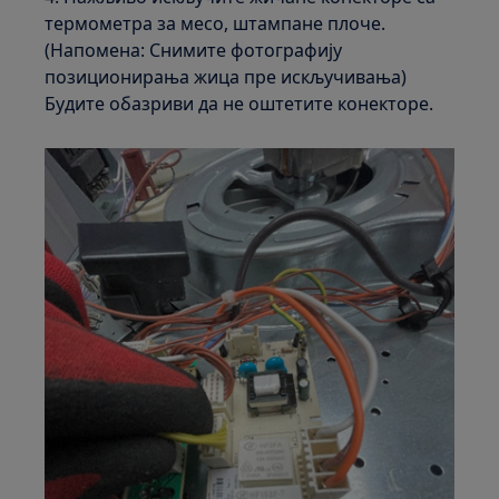
термометра за месо, штампане плоче.
(Напомена: Снимите фотографију
позиционирања жица пре искључивања)
Будите обазриви да не оштетите конекторе.