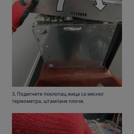
3. Подигните поклопац жица са месног
термометра, штампане плоче.