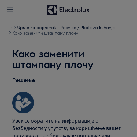
Upute za popravak - Pećnice / Ploče za kuhanje
Како заменити штампану плочу
Како заменити
штампану плочу
Решење
Увек се обратите на информације о
безбедности у упутству за коришћење вашег
производа пре било какве поправке или