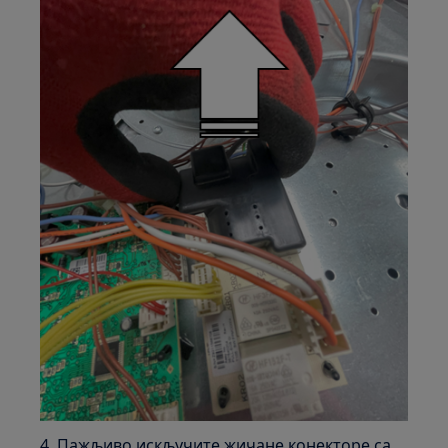
4. Пажљиво искључите жичане конекторе са