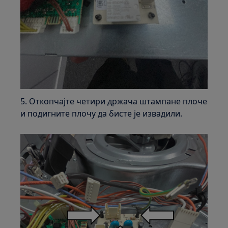
5. Откопчајте четири држача штампане плоче
и подигните плочу да бисте је извадили.