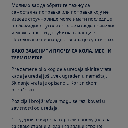
Молимо вас да обратите пажњу да
самостална поправка или поправка коју не
изведе стручно лице може имати последице
по безбедност уколико се не изведе правилно
и може довести до губитка гаранције.
Поседовање неопходног знања је суштинско.
КАКО ЗАМЕНИТИ ПЛОЧУ СА КОЛА, МЕСНИ
ТЕРМОМЕТАР
Pre zamene bilo kog dela uređaja skinite vrata
kada je uređaj još uvek ugrađen u nameštaj.
Skidanje vrata je opisano u Korisničkom
priručniku.
Pozicija i broj šrafova mogu se razlikovati u
zavisnosti od uređaja.
1. Одврните вијке на горњем панелу (по два
са сваке стране и један са задње стране).