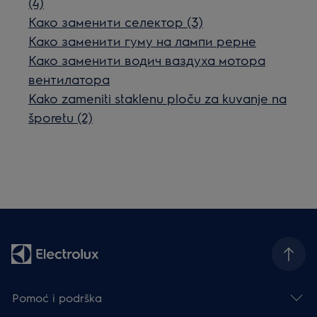
(4)
Како заменити селектор (3)
Како заменити гуму на лампи рерне
Како заменити водич ваздуха мотора
вентилатора
Kako zameniti staklenu ploču za kuvanje na
šporetu (2)
Pomoć i podrška