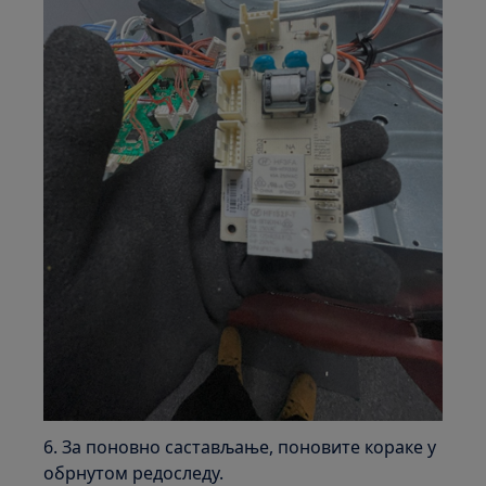
6. За поновно састављање, поновите кораке у
обрнутом редоследу.