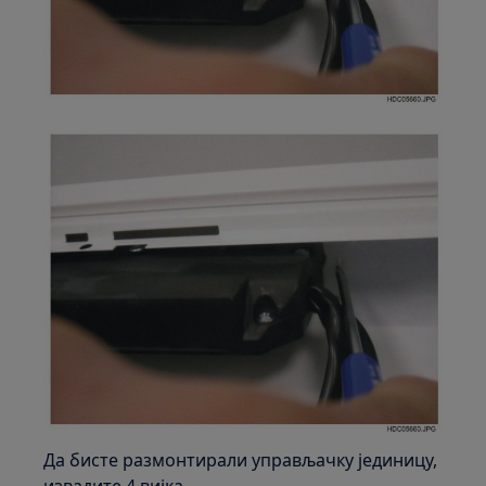
Да бисте размонтирали управљачку јединицу,
извадите 4 вијка.