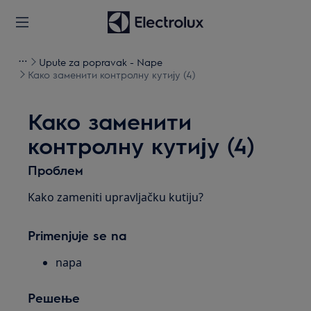
Upute za popravak - Nape
Како заменити контролну кутију (4)
Како заменити
контролну кутију (4)
Проблем
Kako zameniti upravljačku kutiju?
Primenjuje se na
napa
Решење