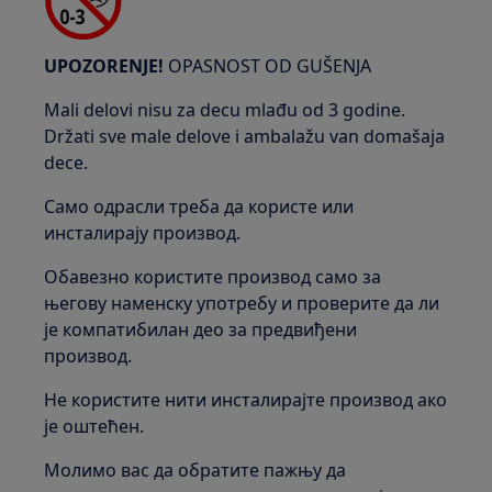
UPOZORENJE!
OPASNOST OD GUŠENJA
Mali delovi nisu za decu mlađu od 3 godine.
Držati sve male delove i ambalažu van domašaja
dece.
Само одрасли треба да користе или
инсталирају производ.
Обавезно користите производ само за
његову наменску употребу и проверите да ли
је компатибилан део за предвиђени
производ.
Не користите нити инсталирајте производ ако
је оштећен.
Молимо вас да обратите пажњу да