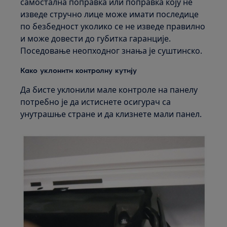
самостална поправка или поправка коју не
изведе стручно лице може имати последице
по безбедност уколико се не изведе правилно
и може довести до губитка гаранције.
Поседовање неопходног знања је суштинско.
Како уклонити контролну кутију
Да бисте уклонили мале контроле на панелу
потребно је да истиснете осигурач са
унутрашње стране и да клизнете мали панел.