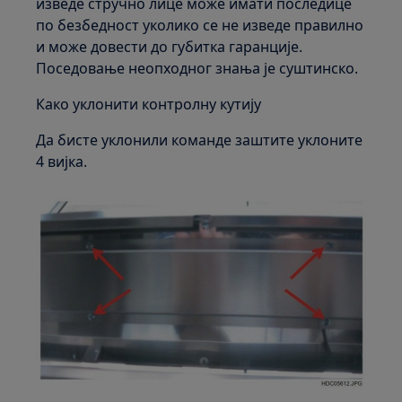
изведе стручно лице може имати последице
по безбедност уколико се не изведе правилно
и може довести до губитка гаранције.
Поседовање неопходног знања је суштинско.
Како уклонити контролну кутију
Да бисте уклонили команде заштите уклоните
4 вијка.