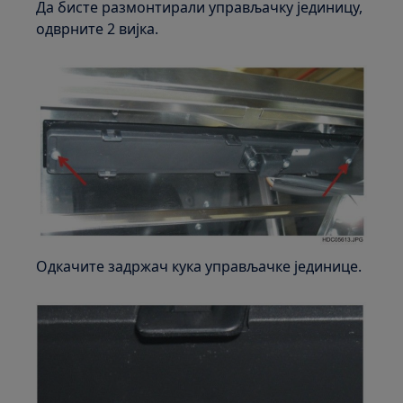
Да бисте размонтирали управљачку јединицу,
одврните 2 вијка.
Одкачите задржач кука управљачке јединице.