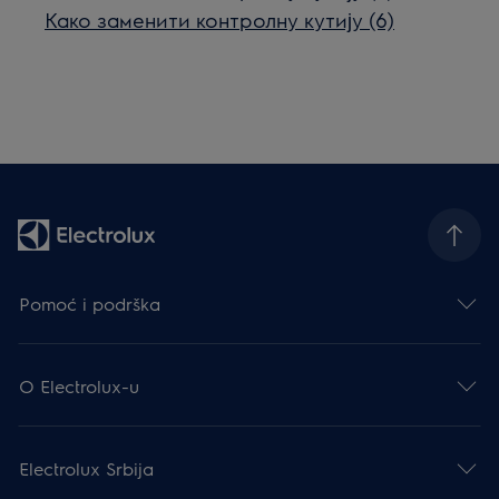
Како заменити контролну кутију (6)
Pomoć i podrška
O Electrolux-u
Electrolux Srbija