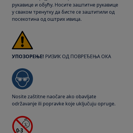
рукавице и обућу. Носите заштитне рукавице
у сваком тренутку да бисте се заштитили од
посекотина од оштрих ивица.
УПОЗОРЕЊЕ!
РИЗИК ОД ПОВРЕЂЕЊА ОКА
Nosite zaštitne naočare ako obavljate
održavanje ili popravke koje uključuju opruge.