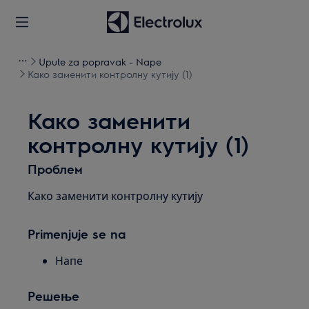
Upute za popravak - Nape
Како заменити контролну кутију (1)
Како заменити
контролну кутију (1)
Проблем
Како заменити контролну кутију
Primenjuje se na
Напе
Решење