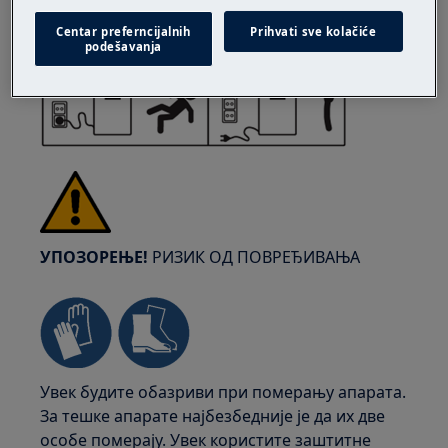
утичнице.
Centar preferncijalnih
Prihvati sve kolačiće
podešavanja
УПОЗОРЕЊЕ!
РИЗИК ОД ПОВРЕЂИВАЊА
Увек будите обазриви при померању апарата.
За тешке апарате најбезбедније је да их две
особе померају. Увек користите заштитне