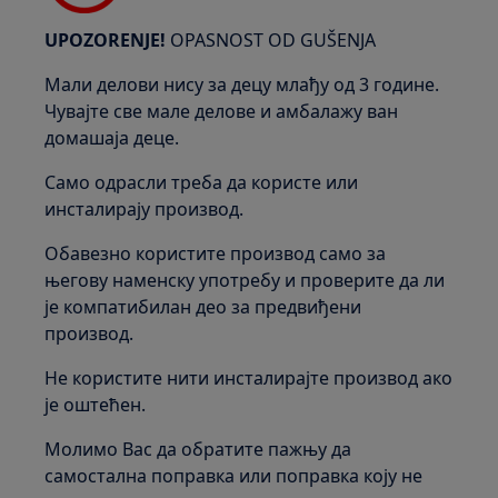
UPOZORENJE!
OPASNOST OD GUŠENJA
Мали делови нису за децу млађу од 3 године.
Чувајте све мале делове и амбалажу ван
домашаја деце.
Само одрасли треба да користе или
инсталирају производ.
Обавезно користите производ само за
његову наменску употребу и проверите да ли
је компатибилан део за предвиђени
производ.
Не користите нити инсталирајте производ ако
је оштећен.
Молимо Вас да обратите пажњу да
самостална поправка или поправка коју не