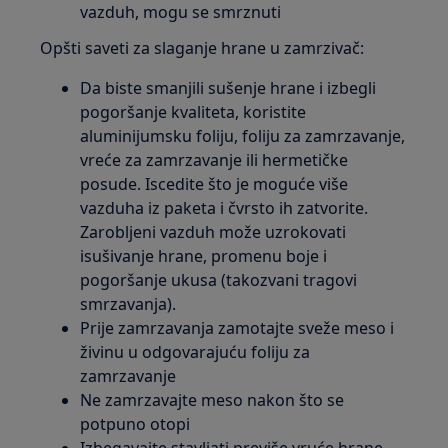
vazduh, mogu se smrznuti
Opšti saveti za slaganje hrane u zamrzivač:
Da biste smanjili sušenje hrane i izbegli
pogoršanje kvaliteta, koristite
aluminijumsku foliju, foliju za zamrzavanje,
vreće za zamrzavanje ili hermetičke
posude. Iscedite što je moguće više
vazduha iz paketa i čvrsto ih zatvorite.
Zarobljeni vazduh može uzrokovati
isušivanje hrane, promenu boje i
pogoršanje ukusa (takozvani tragovi
smrzavanja).
Prije zamrzavanja zamotajte sveže meso i
živinu u odgovarajuću foliju za
zamrzavanje
Ne zamrzavajte meso nakon što se
potpuno otopi