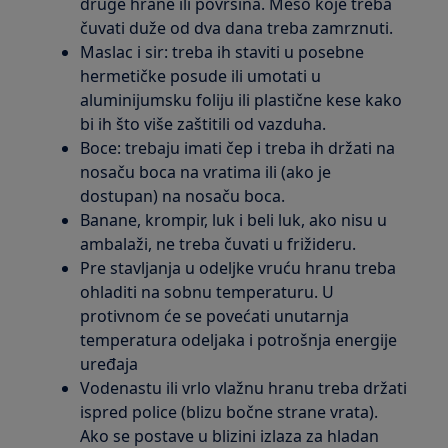
druge hrane ili površina. Meso koje treba
čuvati duže od dva dana treba zamrznuti.
Maslac i sir: treba ih staviti u posebne
hermetičke posude ili umotati u
aluminijumsku foliju ili plastične kese kako
bi ih što više zaštitili od vazduha.
Boce: trebaju imati čep i treba ih držati na
nosaču boca na vratima ili (ako je
dostupan) na nosaču boca.
Banane, krompir, luk i beli luk, ako nisu u
ambalaži, ne treba čuvati u frižideru.
Pre stavljanja u odeljke vruću hranu treba
ohladiti na sobnu temperaturu. U
protivnom će se povećati unutarnja
temperatura odeljaka i potrošnja energije
uređaja
Vodenastu ili vrlo vlažnu hranu treba držati
ispred police (blizu bočne strane vrata).
Ako se postave u blizini izlaza za hladan