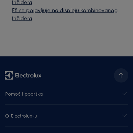
frižidera
F8 se pojavljuje na displeju kombinovanog
frižidera
Pomoć i podrška
O Electrolux-u