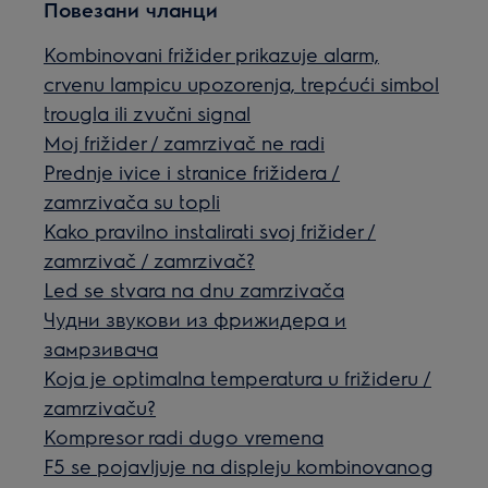
Повезани чланци
Kombinovani frižider prikazuje alarm,
crvenu lampicu upozorenja, trepćući simbol
trougla ili zvučni signal
Moj frižider / zamrzivač ne radi
Prednje ivice i stranice frižidera /
zamrzivača su topli
Kako pravilno instalirati svoj frižider /
zamrzivač / zamrzivač?
Led se stvara na dnu zamrzivača
Чудни звукови из фрижидера и
замрзивача
Koja je optimalna temperatura u frižideru /
zamrzivaču?
Kompresor radi dugo vremena
F5 se pojavljuje na displeju kombinovanog