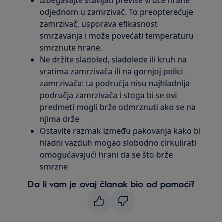
Izbegavajte stavljati previše vruće hrane
odjednom u zamrzivač. To preopterećuje
zamrzivač, usporava efikasnost
smrzavanja i može povećati temperaturu
smrznute hrane.
Ne držite sladoled, sladolede ili kruh na
vratima zamrzivača ili na gornjoj polici
zamrzivača: ta područja nisu najhladnija
područja zamrzivača i stoga bi se ovi
predmeti mogli brže odmrznuti ako se na
njima drže
Ostavite razmak između pakovanja kako bi
hladni vazduh mogao slobodno cirkulirati
omogućavajući hrani da se što brže
smrzne
Da li vam je ovaj članak bio od pomoći?