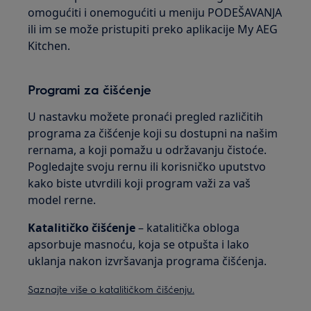
omogućiti i onemogućiti u meniju PODEŠAVANJA
ili im se može pristupiti preko aplikacije My AEG
Kitchen.
Programi za čišćenje
U nastavku možete pronaći pregled različitih
programa za čišćenje koji su dostupni na našim
rernama, a koji pomažu u održavanju čistoće.
Pogledajte svoju rernu ili korisničko uputstvo
kako biste utvrdili koji program važi za vaš
model rerne.
Katalitičko čišćenje
– katalitička obloga
apsorbuje masnoću, koja se otpušta i lako
uklanja nakon izvršavanja programa čišćenja.
Saznajte više o katalitičkom čišćenju.