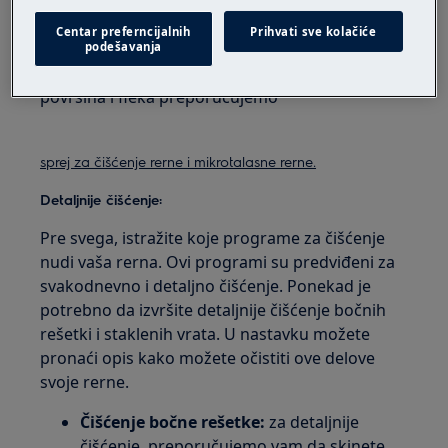
Fleke:
očistite fleke blagim deterdžentom
Centar preferncijalnih
Prihvati sve kolačiće
podešavanja
Za čišćenje prednje strane rerne, metalnih
površina i fleka preporučujemo
sprej za čišćenje rerne i mikrotalasne rerne.
Detaljnije čišćenje:
Pre svega, istražite koje programe za čišćenje
nudi vaša rerna. Ovi programi su predviđeni za
svakodnevno i detaljno čišćenje. Ponekad je
potrebno da izvršite detaljnije čišćenje bočnih
rešetki i staklenih vrata. U nastavku možete
pronaći opis kako možete očistiti ove delove
svoje rerne.
Čišćenje bočne rešetke:
za detaljnije
čišćenje, preporučujemo vam da skinete