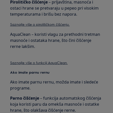
Pirolitičko čišćenje
– prljavština, masnoća i
ostaci hrane se pretvaraju u pepeo pri visokim
temperaturama i brišu bez napora.
Saznajte više o pirolitičkom čišćenju.
AquaClean – koristi vlagu za prethodni tretman
masnoće i ostataka hrane, što čini čišćenje
rerne lakšim.
Saznajte više o funkciji AquaClean.
Ako imate parnu rernu
Ako imate parnu rernu, možda imate i sledeće
programe.
Parno čišćenje
– funkcija automatskog čišćenja
koja koristi paru da omekša masnoće i ostatke
hrane, što olakšava čišćenje rerne.