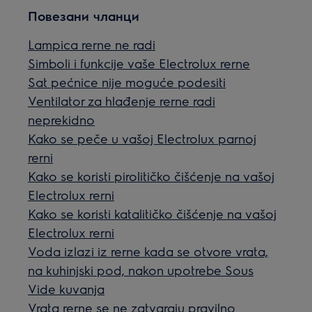
Повезани чланци
Lampica rerne ne radi
Simboli i funkcije vaše Electrolux rerne
Sat pećnice nije moguće podesiti
Ventilator za hlađenje rerne radi
neprekidno
Kako se peče u vašoj Electrolux parnoj
rerni
Kako se koristi pirolitičko čišćenje na vašoj
Electrolux rerni
Kako se koristi katalitičko čišćenje na vašoj
Electrolux rerni
Voda izlazi iz rerne kada se otvore vrata,
na kuhinjski pod, nakon upotrebe Sous
Vide kuvanja
Vrata rerne se ne zatvaraju pravilno