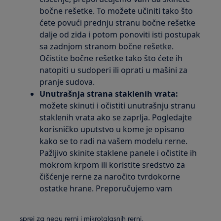
bočne rešetke. To možete učiniti tako što
ćete povući prednju stranu bočne rešetke
dalje od zida i potom ponoviti isti postupak
sa zadnjom stranom bočne rešetke.
Očistite bočne rešetke tako što ćete ih
natopiti u sudoperi ili oprati u mašini za
pranje sudova.
Unutrašnja strana staklenih vrata:
možete skinuti i očistiti unutrašnju stranu
staklenih vrata ako se zaprlja. Pogledajte
korisničko uputstvo u kome je opisano
kako se to radi na vašem modelu rerne.
Pažljivo skinite staklene panele i očistite ih
mokrom krpom ili koristite sredstvo za
čišćenje rerne za naročito tvrdokorne
ostatke hrane. Preporučujemo vam
sprej za negu rerni i mikrotalasnih rerni.