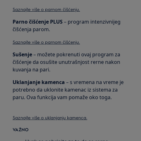
Saznajte više o parnom čišćenju.
Parno čišćenje PLUS
– program intenzivnijeg
čišćenja parom.
Saznajte više o parnom čišćenju.
Sušenje
– možete pokrenuti ovaj program za
čišćenje da osušite unutrašnjost rerne nakon
kuvanja na pari.
Uklanjanje kamenca
– s vremena na vreme je
potrebno da uklonite kamenac iz sistema za
paru. Ova funkcija vam pomaže oko toga.
Saznajte više o uklanjanju kamenca.
VAŽNO