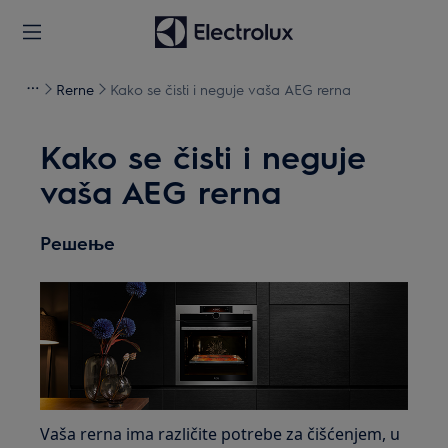
Rerne
Kako se čisti i neguje vaša AEG rerna
Kako se čisti i neguje
vaša AEG rerna
Решење
Vaša rerna ima različite potrebe za čišćenjem, u