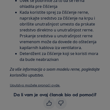
Uvek se pobrinite za to da se rerna
ohladila pre čišćenja
Kada koristite sprej za čišćenje rerne,
naprskajte sredstvo za čišćenje na krpu i
obrišite unutrašnjost umesto da prskate
sredstvo direktno u unutrašnjost rerne.
Prskanje sredstva u unutrašnjost rerne
vremenom može da dovede do oštećenja
kapilarnih kablova iza ventilatora.
Deterdžent za čišćenje koji se koristi mora
da bude neabrazivan
Za više informacija o svom modelu rerne, pogledajte
korisničko uputstvo.
Uputstvo možete pronaći ovde.
Da li vam je ovaj članak bio od pomoći?