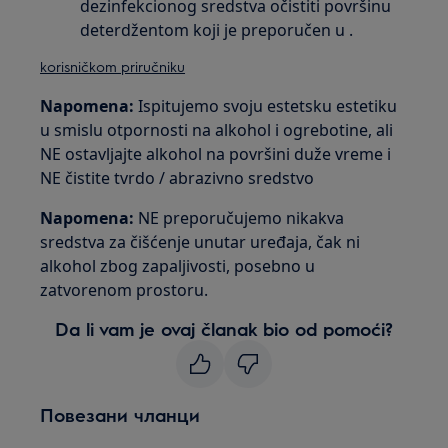
dezinfekcionog sredstva očistiti površinu
deterdžentom koji je preporučen u .
korisničkom priručniku
Napomena:
Ispitujemo svoju estetsku estetiku
u smislu otpornosti na alkohol i ogrebotine, ali
NE ostavljajte alkohol na površini duže vreme i
NE čistite tvrdo / abrazivno sredstvo
Napomena:
NE preporučujemo nikakva
sredstva za čišćenje unutar uređaja, čak ni
alkohol zbog zapaljivosti, posebno u
zatvorenom prostoru.
Da li vam je ovaj članak bio od pomoći?
Повезани чланци