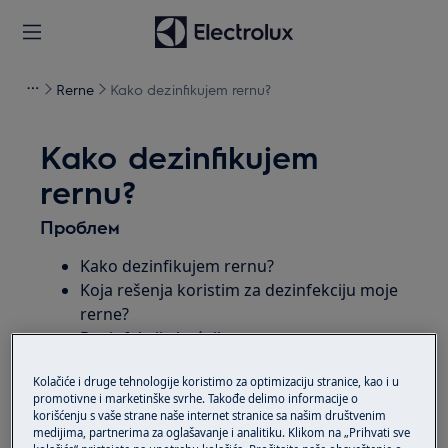
Rerne
Kako dezinfikujem rernu?
Kako dezinfikujem
rernu?
Проблем
Kako dezinfikujem rernu?
Koja rešenja koristim za dezinfekciju moje
rerne?
Dezinfekcija kućnih aparata
Kolačiće i druge tehnologije koristimo za optimizaciju stranice, kao i u
Primenjuje se na
promotivne i marketinške svrhe. Takođe delimo informacije o
korišćenju s vaše strane naše internet stranice sa našim društvenim
rerna
medijima, partnerima za oglašavanje i analitiku. Klikom na „Prihvati sve