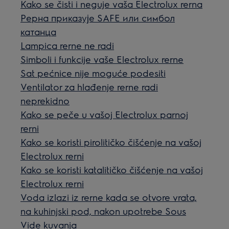
Kako se čisti i neguje vaša Electrolux rerna
Рерна приказује SAFE или симбол
катанца
Lampica rerne ne radi
Simboli i funkcije vaše Electrolux rerne
Sat pećnice nije moguće podesiti
Ventilator za hlađenje rerne radi
neprekidno
Kako se peče u vašoj Electrolux parnoj
rerni
Kako se koristi pirolitičko čišćenje na vašoj
Electrolux rerni
Kako se koristi katalitičko čišćenje na vašoj
Electrolux rerni
Voda izlazi iz rerne kada se otvore vrata,
na kuhinjski pod, nakon upotrebe Sous
Vide kuvanja