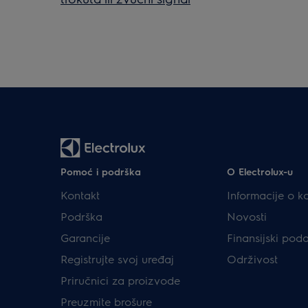
Pomoć i podrška
O Electrolux-u
Kontakt
Informacije o k
Podrška
Novosti
Garancije
Finansijski pod
Registrujte svoj uređaj
Održivost
Priručnici za proizvode
Preuzmite brošure