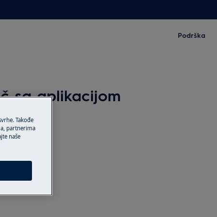
Podrška
ač sa aplikacijom
 svrhe. Takođe
ma, partnerima
ajte naše