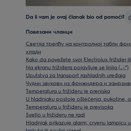
Da li vam je ovaj članak bio od pomoći?
Повезани чланци
Светла трепћу на контролној табли фр
хлади
Kako da povežete svoj Electrolux frižider i
Na ekranu frižidera pojavljuje se linija („-“)
Uputstva za transport rashladnih uređaja
Чудни звукови из фрижидера и замрзив
Temperatura u frižideru je preniska
U hladnjaku postoje oštećenja, pukotine, o
Temperatura u frižideru je previsoka
Svetlo u frižideru ne radi
Hladnjak prikazuje alarm, crvenu lampicu u
trokuta ili zvučni signal