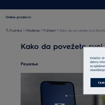
Online prodavci
Podrška
Hlađenje
Frižideri
Kako da povežete svoj Electrol
Kako da povežete svoj E
Kolačiće i d
delimo info
Решење
za oglašavan
obaveštenje 
Cent