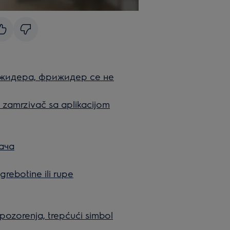
ижидера, фрижидер се не
li zamrzivač sa aplikacijom
ача
grebotine ili rupe
pozorenja, trepćući simbol