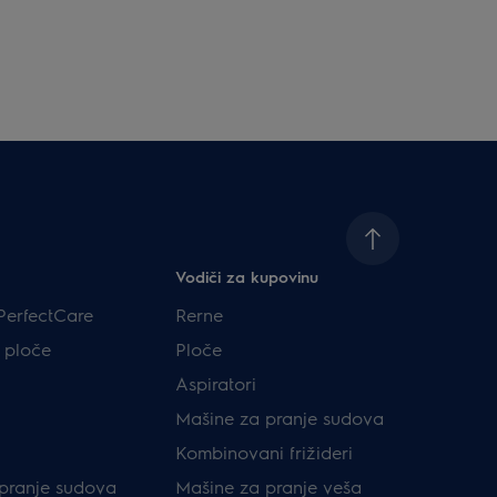
Vodiči za kupovinu
PerfectCare
Rerne
 ploče
Ploče
Aspiratori
Mašine za pranje sudova
Kombinovani frižideri
pranje sudova
Mašine za pranje veša