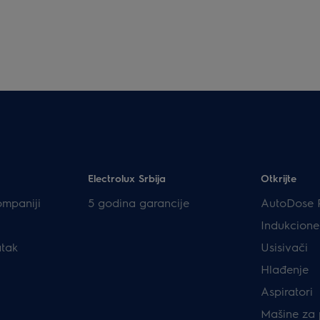
Electrolux Srbija
Otkrijte
ompaniji
5 godina garancije
AutoDose 
Indukcione
atak
Usisivači
Hlađenje
Aspiratori
Mašine za 