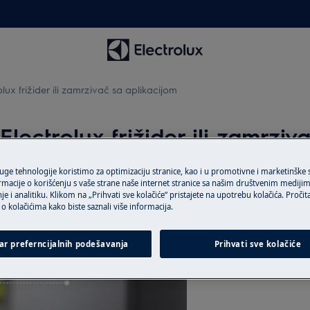
ux frižider ili zamrzivač sa aplikacijom
lectrolux frižider ili zamrziv
ruge tehnologije koristimo za optimizaciju stranice, kao i u promotivne i marketinške
rmacije o korišćenju s vaše strane naše internet stranice sa našim društvenim mediji
je i analitiku. Klikom na „Prihvati sve kolačiće“ pristajete na upotrebu kolačića. Pročit
o kolačićima kako biste saznali više informacija.
ar preferncijalnih podešavanja
Prihvati sve kolačiće